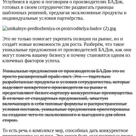
Углубимся в идею и поговорим о производителях БАДов,
готовых в своем сотрудничестве раздвигать границы
шаблонных решений, предлагая эксклюзивные продукты и
индивидуальные условия партнёрства.
Это не только помогает укрепить позиции на рынке, но и
создаёт новые возможности для роста. Разберём, что такое
уникальные предложения от производителей БАДов, как они
могут помочь вашему бизнесу и почему становятся одним из
ключевых факторов успеха.
Уникальные предложения от производителя БАДов это не
просто расширенный прайс-лист. Это — тщательно
разработанные продукты и условия сотрудничества, которые
выделяют конкретного производителя на рынке и
предоставляют бизнес-партнеру конкурентные преимущества.
В отличие от стандартных предложений, зачастую
включающих в себя типовые формулы и распространенные
условия поставок, уникальные предложения ориентированы
на создание чего-то эксклюзивного и выгодного для обеих
сторон.
То есть речь о комплексе мер, способных дать конкурентное
преимущество на рынке. Это могут быть эксклюзивные права