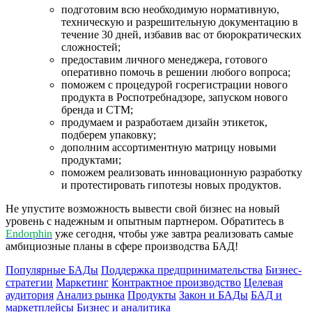
подготовим всю необходимую нормативную,
техническую и разрешительную документацию в
течение 30 дней, избавив вас от бюрократических
сложностей;
предоставим личного менеджера, готового
оперативно помочь в решении любого вопроса;
поможем с процедурой госрегистрации нового
продукта в Роспотребнадзоре, запуском нового
бренда и СТМ;
продумаем и разработаем дизайн этикеток,
подберем упаковку;
дополним ассортиментную матрицу новыми
продуктами;
поможем реализовать инновационную разработку
и протестировать гипотезы новых продуктов.
Не упустите возможность вывести свой бизнес на новый
уровень с надежным и опытным партнером. Обратитесь в
Endorphin
уже сегодня, чтобы уже завтра реализовать самые
амбициозные планы в сфере производства БАД!
Популярные БАДы
Поддержка предпринимательства
Бизнес-
стратегии
Маркетинг
Контрактное производство
Целевая
аудитория
Анализ рынка
Продукты
Закон и БАДы
БАД и
маркетплейсы
Бизнес и аналитика