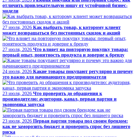
отличить привлекательную нишу от устойчивой бизнес-
модели
27 июля, 2026
Как выбрать товар, к которому клиент
может возвращаться без постоянных скидок и акций
27 июля, 2026
Что влияет на повторную покупку товара:
первый опыт, понятность продукта и доверие к бренду
24 июля, 2026
Какие товары покупают регулярно и почему
это важно для начинающего предпринимателя
23 июля, 2026
Что проверить до обращения к
производителю: аудитория, канал, первая партия и
экономика запуска
23 июля, 2026
Первая партия товара под своим брендом:
как не заморозить бюджет и проверить спрос без лишнего
риска