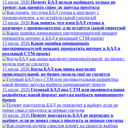
15 июля, 2026
Почему БАД нельзя выбирать только по
тренду: как оценить спрос до запуска продукта
15 июля, 2026
Как понять, что идея БАД готова к
разговору с производителем, а не остаётся сырой гипотезой
15 июля, 2026
Какие ошибки начинающих
предпринимателей мешают превратить интерес к БАД в
реальный СТМ-проект
15 июля, 2026
Когда БАД как ниша выглядит
привлекательной, но бизнес-модель ещё не сходится
15 июля, 2026
Готовый БАД под СТМ или индивидуальная
разработка: какой формат запуска выбрать начинающему
бренду
10 июля, 2026
Почему покупатель БАД не переходит к
выбору, если не понял смысл продукта за первые секунды