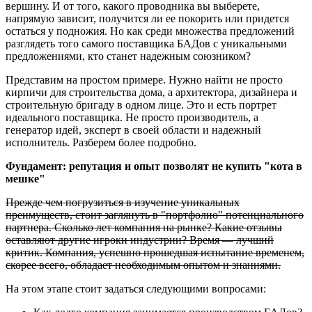
вершину. И от того, какого проводника вы выберете,
напрямую зависит, получится ли ее покорить или придется
остаться у подножия. Но как среди множества предложений
разглядеть того самого поставщика БАДов с уникальными
предложениями, кто станет надежным союзником?
Представим на простом примере. Нужно найти не просто
кирпичи для строительства дома, а архитектора, дизайнера и
строительную бригаду в одном лице. Это и есть портрет
идеального поставщика. Не просто производитель, а
генератор идей, эксперт в своей области и надежный
исполнитель. Разберем более подробно.
Фундамент: репутация и опыт позволят не купить "кота в
мешке"
Прежде чем погрузиться в изучение уникальных
преимуществ, стоит заглянуть в "портфолио" потенциального
партнера. Сколько лет компания на рынке? Какие отзывы
оставляют другие игроки индустрии? Время — лучший
критик. Компания, успешно прошедшая испытание временем,
скорее всего, обладает необходимым опытом и знаниями.
На этом этапе стоит задаться следующими вопросами: