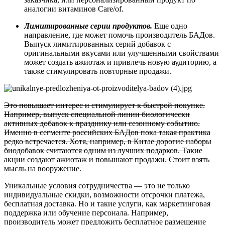
аналогии витаминов Care/of.
Лимитированные серии продуктов.
Еще одно
направление, где может помочь производитель БАДов.
Выпуск лимитированных серий добавок с
оригинальными вкусами или улучшенными свойствами
может создать ажиотаж и привлечь новую аудиторию, а
также стимулировать повторные продажи.
Это повышает интерес и стимулирует к быстрой покупке.
Например, выпуск специальной линии биологически
активных добавок к празднику или сезонному событию.
Именно в сегменте российских БАДов пока такая практика
редко встречается. Хотя, например, в Китае дорогие наборы
биодобавок считаются одним из лучших подарков. Такие
акции создают ажиотаж и повышают продажи. Стоит взять
мысль на вооружение.
Уникальные условия сотрудничества — это не только
индивидуальные скидки, возможности отсрочки платежа,
бесплатная доставка. Но и такие услуги, как маркетинговая
поддержка или обучение персонала. Например,
производитель может предложить бесплатное размещение