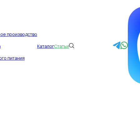
ное производство
а
Каталог
Статьи
избранное без п
ого питания
они показывают и