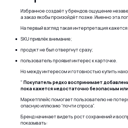
Избранное создаёт у брендов ощущение незавер
а заказ якобы произойдёт позже. Именно эта ло
На первый взгляд такая интерпретация кажется
SKU привлёк внимание;
продукт не был отвергнут сразу;
пользователь проявил интерес к карточке.
Но между интересом и готовностью купить нах
Покупатель редко воспринимает добавление
пока кажется недостаточно безопасным ил
Маркетплейс помогает пользователю не потерят
опасную иллюзию “почти спроса”.
Бренд начинает видеть рост сохранений и вос
показывать: