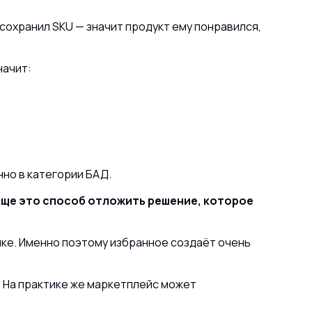
сохранил SKU — значит продукт ему понравился,
начит:
но в категории БАД.
аще это способ отложить решение, которое
пке. Именно поэтому избранное создаёт очень
 На практике же маркетплейс может