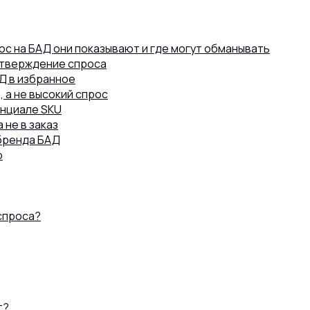
ос на БАД они показывают и где могут обманывать
дтверждение спроса
Д в избранное
 а не высокий спрос
енциале SKU
 не в заказ
 бренда БАД
о
спроса?
т?