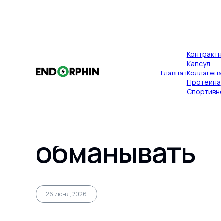
×
Контракт
Публикации
Главная
Капсул
Главная
Коллаген
Добавления в 
Протеина
Спортивн
спрос на БАД 
обманывать
Главная
26 июня, 2026
Контрактное производство