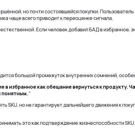
шённой, но почти состоявшейся покупки. Пользователь 
гика чаще всего приводит к переоценке сигнала.
 естественной. Если человек добавил БАД в избранное, з
одится большой промежуток внутренних сомнений, особен
 в избранное как обещание вернуться к продукту. Ч
и понятным.
ь SKU, но не гарантирует дальнейшего движения к поку
принимать это как подтверждение жизнеспособности SKU.