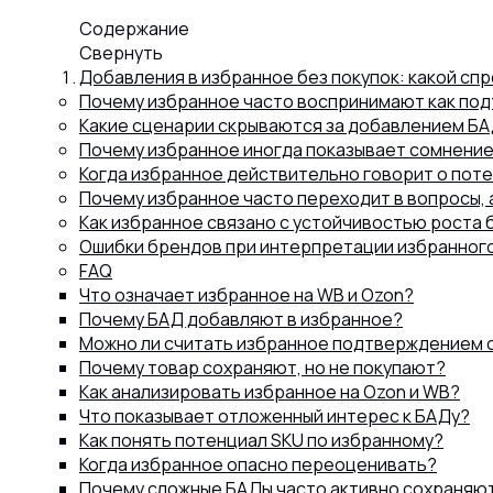
Содержание
Капсул
Свернуть
Добавления в избранное без покупок: какой спр
Почему избранное часто воспринимают как по
Коллагена
Какие сценарии скрываются за добавлением БА
Почему избранное иногда показывает сомнение,
Когда избранное действительно говорит о пот
Почему избранное часто переходит в вопросы, а
Протеина
Как избранное связано с устойчивостью роста
Ошибки брендов при интерпретации избранног
FAQ
Спортивного питания
Что означает избранное на WB и Ozon?
Почему БАД добавляют в избранное?
Можно ли считать избранное подтверждением 
Каталог
Почему товар сохраняют, но не покупают?
Как анализировать избранное на Ozon и WB?
Что показывает отложенный интерес к БАДу?
Как понять потенциал SKU по избранному?
Статьи
Когда избранное опасно переоценивать?
Почему сложные БАДы часто активно сохраняю