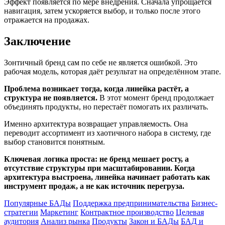
Эффект появляется по мере внедрения. Сначала упрощается
навигация, затем ускоряется выбор, и только после этого
отражается на продажах.
Заключение
Зонтичный бренд сам по себе не является ошибкой. Это
рабочая модель, которая даёт результат на определённом этапе.
Проблема возникает тогда, когда линейка растёт, а
структура не появляется.
В этот момент бренд продолжает
объединять продукты, но перестаёт помогать их различать.
Именно архитектура возвращает управляемость. Она
переводит ассортимент из хаотичного набора в систему, где
выбор становится понятным.
Ключевая логика проста: не бренд мешает росту, а
отсутствие структуры при масштабировании. Когда
архитектура выстроена, линейка начинает работать как
инструмент продаж, а не как источник перегруза.
Популярные БАДы
Поддержка предпринимательства
Бизнес-
стратегии
Маркетинг
Контрактное производство
Целевая
аудитория
Анализ рынка
Продукты
Закон и БАДы
БАД и