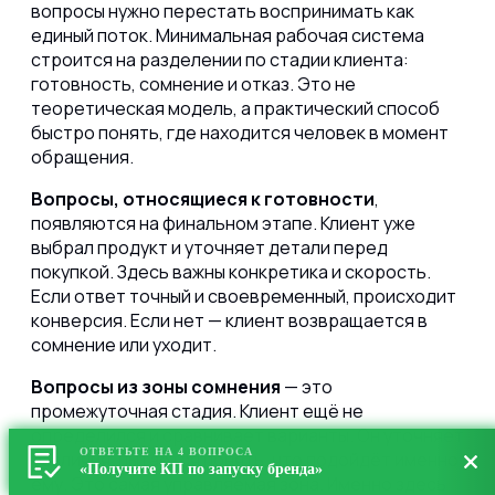
вопросы нужно перестать воспринимать как
единый поток. Минимальная рабочая система
строится на разделении по стадии клиента:
готовность, сомнение и отказ. Это не
теоретическая модель, а практический способ
быстро понять, где находится человек в момент
обращения.
Вопросы, относящиеся к готовности
,
появляются на финальном этапе. Клиент уже
выбрал продукт и уточняет детали перед
покупкой. Здесь важны конкретика и скорость.
Если ответ точный и своевременный, происходит
конверсия. Если нет — клиент возвращается в
сомнение или уходит.
Вопросы из зоны сомнения
— это
промежуточная стадия. Клиент ещё не
определился и сравнивает варианты. Он уточняет
ОТВЕТЬТЕ НА 4 ВОПРОСА
различия, пытается понять, что подойдёт именно
«Получите КП по запуску бренда»
ему. Это самая управляемая зона. Именно здесь