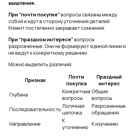
мышления.
При “почти покупке”
вопросы связаны между
собой и идут в сторону уточнения деталей.
Клиент постепенно закрывает сомнения.
При “праздном интересе”
вопросы
разрозненные. Они не формируют единой линии и
не ведут к конкретному решению.
Можно выделить различия:
Почти
Праздный
Признак
покупка
интерес
Конкретные
Общие
Глубина
вопросы
вопросы
Логичная
Разрозненные
Последовательность
цепочка
обращения
К
Направление
К изучению
уточнению