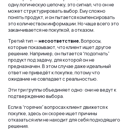
одну логическую цепочку, это сигнал, что он не
может структурировать выбор. Ему сложно
понять продукт, и он пытается компенсировать
это количеством информации. Но чаще всего это
заканчивается не покупкой, а отказом.
Третий тип —
несоответствие.
Вопросы,
которые показывают, что клиент ищет другое
решение. Например, он пытается “подогнать”
продукт под задачу, для которой он не
предназначен. В этом случае даже идеальный
ответ не приведёт к покупке, потому что
ожидание не совпадает с реальностью.
Эти три группы объединяет одно: они не ведут к
подтверждению выбора.
Если в “горячих” вопросах клиент движется к
покупке, здесь он скорее ищет причины
отказаться или не находит для себя подходящего
решения.