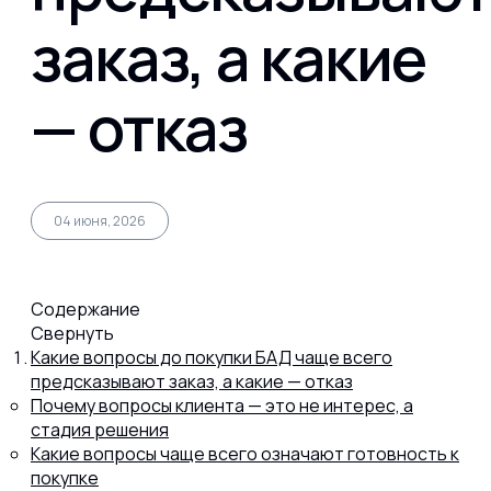
заказ, а какие
Капсул
— отказ
Коллагена
Протеина
04 июня, 2026
Спортивного питания
Содержание
Свернуть
Какие вопросы до покупки БАД чаще всего
Каталог
предсказывают заказ, а какие — отказ
Почему вопросы клиента — это не интерес, а
стадия решения
Статьи
Какие вопросы чаще всего означают готовность к
покупке