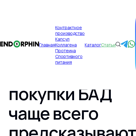
×
Контрактное
производство
Публикации
Главная
Капсул
Главная
Коллагена
Каталог
Статьи
Какие
Протеина
Спортивного
питания
вопросы до
покупки БАД
Главная
чаще всего
Контрактное производство
предсказываю