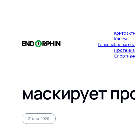
×
Контракт
Публикации
Главная
Капсул
Главная
Коллаген
Когда обновл
Протеина
Спортивн
возвращает ин
маскирует пр
Главная
21 мая, 2026
Контрактное производство