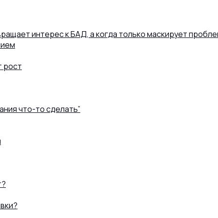
ращает интерес к БАД, а когда только маскирует пробл
нием
т рост
ания что-то сделать”
и
т?
овки?