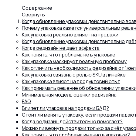
Содержание
Капсул
Свернуть
Когда обновление упаковки действительно возв
Почему упаковка кажется универсальным реше
Коллагена
Как упаковка реально влияет на продажи
Когда обновление упаковки действительно даё
Когда редизайн не даёт эффекта
Как понять, что проблема не в упаковке
Протеина
Как упаковка маскирует реальную проблему
Как отличить необходимость редизайна от “жел
Как упаковка связана с ролью SKU в линейке
Спортивного питания
Как упаковка влияет на продуктовый опыт
Как принимать решение об обновлении упаковк
Минимальная модель оценки редизайна
Каталог
FAQ
Влияет ли упаковка на продажи БАД?
Стоит ли менять упаковку, если продажи падаю
Когда редизайн действительно помогает?
Статьи
Можно ли вернуть продажи только за счёт упак
Как понять, что проблема именно в упаковке?