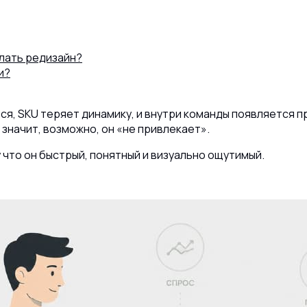
елать редизайн?
и?
8 (800) 302-77-51
ПЕРЕЗВОНИТЬ ВАМ?
я, SKU теряет динамику, и внутри команды появляется п
 значит, возможно, он «не привлекает».
что он быстрый, понятный и визуально ощутимый.