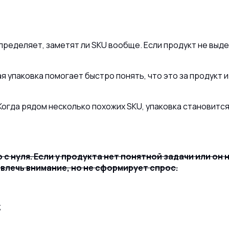
ределяет, заметят ли SKU вообще. Если продукт не выде
 упаковка помогает быстро понять, что это за продукт и
огда рядом несколько похожих SKU, упаковка становится
 с нуля. Если у продукта нет понятной задачи или он
влечь внимание, но не сформирует спрос.
;