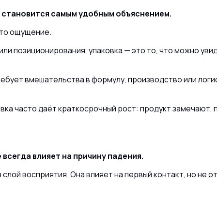
а становится самым удобным объяснением.
это ощущение.
или позиционирования, упаковка — это то, что можно увид
ребует вмешательства в формулу, производство или логи
вка часто даёт краткосрочный рост: продукт замечают, 
 всегда влияет на причину падения.
 слой восприятия. Она влияет на первый контакт, но не о