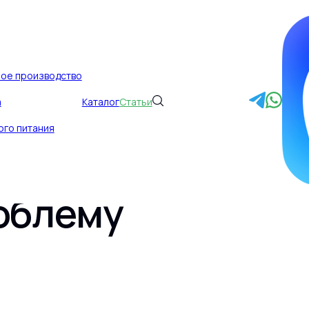
ное производство
а
Каталог
Статьи
ение упаковки д
ого питания
терес к БАД, а к
облему