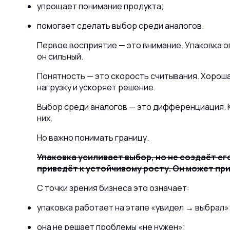
упрощает понимание продукта;
помогает сделать выбор среди аналогов.
Первое восприятие — это внимание. Упаковка оп
он сильный.
Понятность — это скорость считывания. Хорошая
нагрузку и ускоряет решение.
Выбор среди аналогов — это дифференциация. К
них.
Но важно понимать границу.
Упаковка усиливает выбор, но не создаёт его
приведёт к устойчивому росту. Он может при
С точки зрения бизнеса это означает:
упаковка работает на этапе «увидел → выбрал»
она не решает проблемы «не нужен»;