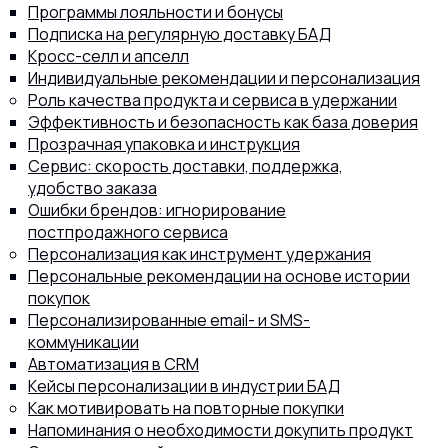
Программы лояльности и бонусы
Подписка на регулярную доставку БАД
Кросс-селл и апселл
Индивидуальные рекомендации и персонализация
Роль качества продукта и сервиса в удержании
8 (800) 302-77-51
ПЕРЕЗВОНИТЬ ВАМ?
Эффективность и безопасность как база доверия
Прозрачная упаковка и инструкция
Сервис: скорость доставки, поддержка,
удобство заказа
Ошибки брендов: игнорирование
постпродажного сервиса
Персонализация как инструмент удержания
Персональные рекомендации на основе истории
покупок
Персонализированные email- и SMS-
коммуникации
Автоматизация в CRM
Кейсы персонализации в индустрии БАД
Как мотивировать на повторные покупки
Напоминания о необходимости докупить продукт