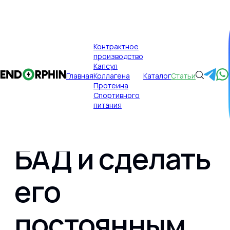
×
Контрактное
производство
Публикации
Главная
Капсул
Главная
Коллагена
Каталог
Статьи
Как удержать
Протеина
Спортивного
питания
покупателя
БАД и сделать
Главная
его
Контрактное производство
постоянным