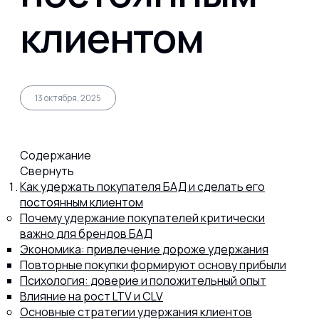
клиентом
Капсул
Коллагена
13 октября, 2025
Протеина
Содержание
Свернуть
Спортивного питания
Как удержать покупателя БАД и сделать его
постоянным клиентом
Почему удержание покупателей критически
важно для брендов БАД
Каталог
Экономика: привлечение дороже удержания
Повторные покупки формируют основу прибыли
Психология: доверие и положительный опыт
Статьи
Влияние на рост LTV и CLV
Основные стратегии удержания клиентов