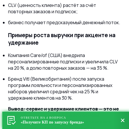
CLV (ценность клиента) растёт за счёт
повторных заказов и подписок;
бизнес получает предсказуемый денежный поток.
Примеры роста выручки при акценте на
удержание
Компания Care/of (США) внедрила
персонализированные подписки и увеличила CLV
на 20 %, а долю повторных заказов — на 35 %.
Бренд Vitl (Великобритания) после запуска
программ лояльности и персонализированных
наборов увеличил средний чек на 25 % и
удержание клиентов на 30 %.
Вывод: сервис и удержание клиентов — это не
«дополнение» к бизнесу, а его основа.
ОТВЕТЬТЕ НА 4 ВОПРОСА
Удержание снижает расходы, увеличивает
«Получите КП по запуску бренда»
средний чек и превращает клиента в