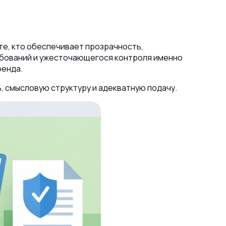
 те, кто обеспечивает прозрачность,
ебований и ужесточающегося контроля именно
ренда.
, смысловую структуру и адекватную подачу.