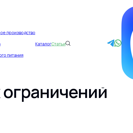
ное производство
а
Каталог
Статьи
а «качество × ма
ого питания
я заявлений, диз
 ограничений