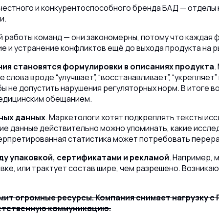
честного и конкурентоспособного бренда БАД — отделы 
и.
 работы команд — они закономерны, потому что каждая ф
 и устранение конфликтов ещё до выхода продукта на р
ния становятся формулировки в описаниях продукта
.
слова вроде “улучшает”, “восстанавливает”, “укрепляет” 
бы не допустить нарушения регуляторных норм.
В итоге в
едицинским обещанием.
чных данных
. Маркетологи хотят подкреплять тексты ис
кие данные действительно можно упоминать
, какие иссле
ерпретированная статистика может потребовать перера
у упаковкой, сертификатами и рекламой
. Например, 
вке, или трактует состав шире, чем разрешено. Возникаю
ит огромные ресурсы. Компания снимает нагрузку с 
ветственную коммуникацию.