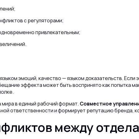
лений;
нфликтов с регуляторами;
одновременно привлекательным;
увеличений.
 языком эмоций, качество — языком доказательств.
Если 
ещание эффекта может быть воспринято как попытка ма
полке.
 мира в единый рабочий формат.
Совместное управлен
ной ответственности и формирует репутацию бренда, к
нфликтов между отдел