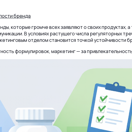
елости бренда
ды, которые громче всех заявляют о своих продуктах, а
уникации. В условиях растущего числа регуляторных тр
кетинговым отделом становится точкой устойчивости б
ность формулировок, маркетинг — за привлекательность