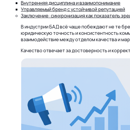
Внутренняя дисциплина и взаимопонимание
Управляемый бренд с устойчивой репутацией
Заключение: синхронизация как показатель зр
В индустрии БАД всё чаще побеждают не те брен
юридическую точность и консистентность комм
взаимодействие между отделом качества и мар
Качество отвечает за достоверность и коррект