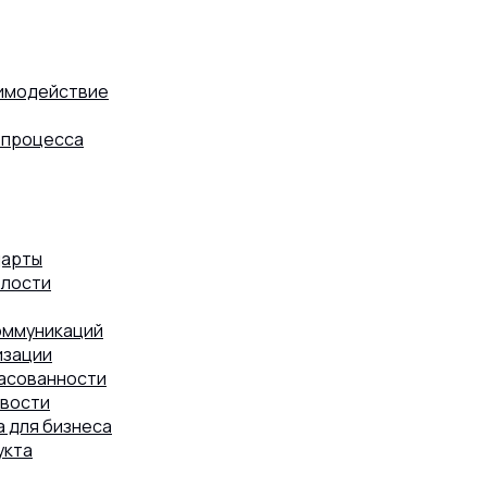
аимодействие
8 (800) 302-77-51
ПЕРЕЗВОНИТЬ ВАМ?
 процесса
дарты
елости
оммуникаций
изации
ласованности
ивости
 для бизнеса
укта