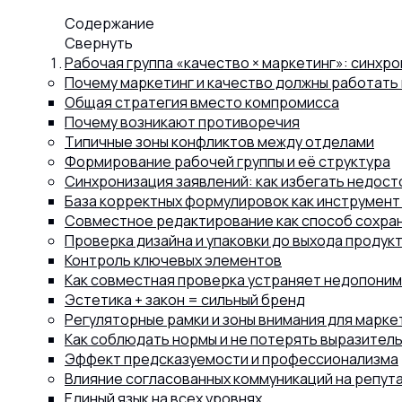
Содержание
Капсул
Свернуть
Рабочая группа «качество × маркетинг»: синхро
Почему маркетинг и качество должны работать
Коллагена
Общая стратегия вместо компромисса
Почему возникают противоречия
Типичные зоны конфликтов между отделами
Формирование рабочей группы и её структура
Протеина
Синхронизация заявлений: как избегать недос
База корректных формулировок как инструмент
Совместное редактирование как способ сохра
Спортивного питания
Проверка дизайна и упаковки до выхода продук
Контроль ключевых элементов
Как совместная проверка устраняет недопони
Каталог
Эстетика + закон = сильный бренд
Регуляторные рамки и зоны внимания для марке
Как соблюдать нормы и не потерять выразител
Эффект предсказуемости и профессионализма
Статьи
Влияние согласованных коммуникаций на репут
Единый язык на всех уровнях