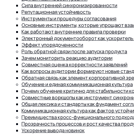
Сила внутренней синхронизированности
Репутационная устойчивость
Инструменты и процедуры согласования
Основные инструменты, которые упрощают вз
Как работают внутренние правила проверки
Электронный документооборот как ускоритель
Эффект упорядоченности
Роль обратной связи после запуска продукта
Зачем мониторить реакцию аудитории
Совместная оценка корректности заявлений
Как вопросы аудитории формируют новые стан
Обратная связь как элемент корпоративной зр
Обучение и единая коммуникационная культура
Почему обучение критично для стабильности к
Совместные воркшопы как инструмент синхрон
Общая лексика и стандарты как фундамент сог
Коммуникационная культура как фактор устойч
Преимущества кросс-функционального подхода
Прозрачность процессов и рост качества прод
Ускорение вывода новинок