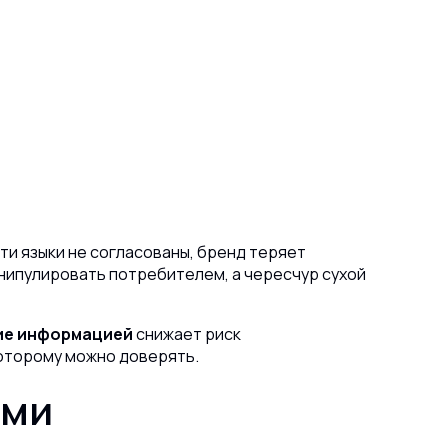
эти языки не согласованы, бренд теряет
нипулировать потребителем, а чересчур сухой
ие информацией
снижает риск
оторому можно доверять.
ами