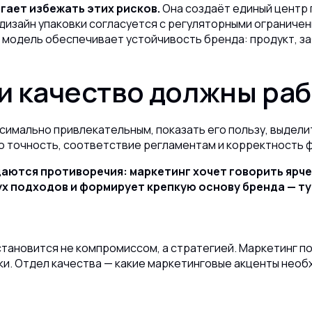
гает избежать этих рисков.
Она создаёт единый центр 
дизайн упаковки согласуется с регуляторными ограничен
 модель обеспечивает устойчивость бренда: продукт, за
и качество должны раб
имально привлекательным, показать его пользу, выделит
ю точность, соответствие регламентам и корректность
даются противоречия: маркетинг хочет говорить ярче
ух подходов и формирует крепкую основу бренда — ту
тановится не компромиссом, а стратегией. Маркетинг по
и. Отдел качества — какие маркетинговые акценты необх