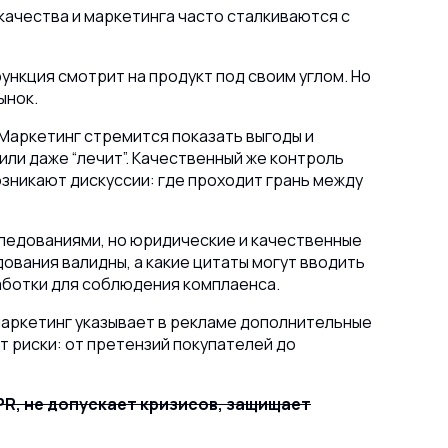
качества и маркетинга часто сталкиваются с
ункция смотрит на продукт под своим углом. Но
ынок.
 Маркетинг стремится показать выгоды и
или даже “лечит”. Качественный же контроль
озникают дискуссии: где проходит грань между
следованиями, но юридические и качественные
дования валидны, а какие цитаты могут вводить
ботки для соблюдения комплаенса.
маркетинг указывает в рекламе дополнительные
т риски: от претензий покупателей до
PR, не допускает кризисов, защищает