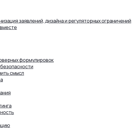
низация заявлений, дизайна и регуляторных ограничений
 вместе
товерных формулировок
 безопасности
нить смысл
та
мания
тинга
ьность
ацию