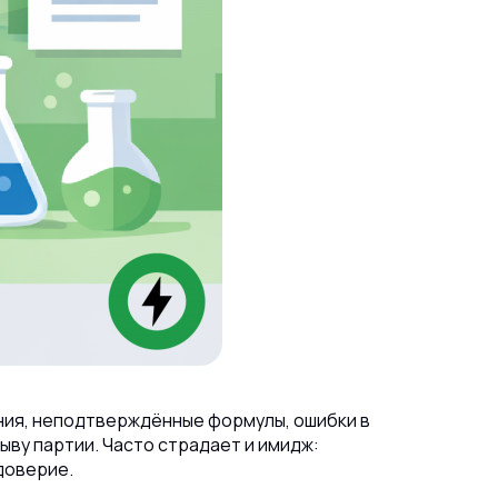
ния, неподтверждённые формулы, ошибки в
ыву партии.
Часто страдает и имидж:
доверие.