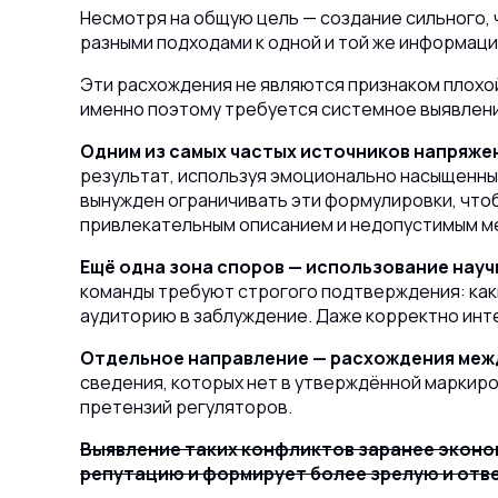
Несмотря на общую цель — создание сильного, 
разными подходами к одной и той же информаци
Эти расхождения не являются признаком плохой
именно поэтому требуется системное выявление
Одним из самых частых источников напряже
результат, используя эмоционально насыщенные 
вынужден ограничивать эти формулировки, что
привлекательным описанием и недопустимым м
Ещё одна зона споров — использование нау
команды требуют строгого подтверждения:
ка
аудиторию в заблуждение.
Даже корректно инт
Отдельное направление — расхождения межд
сведения, которых нет в утверждённой маркиро
претензий регуляторов.
Выявление таких конфликтов заранее эконом
репутацию и формирует более зрелую и от