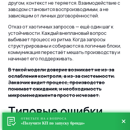
другом, контекст не теряется. Взаимодействие с
заводом становится воспроизводимым, а не
зависящим от личных договорённостей.
Отказ от хаотичных запросов — ещё один шаг к
устойчивости. Каждый внеплановый вопрос
выбивает процесс из ритма. Когда запросы
структурированы и собираются в логичные блоки,
коммуникация перестаёт мешать производству и
начинает его поддерживать.
В такой модели доверие возникает не из-за
ослабления контроля, а из-за системности.
Заказчик видит процесс, производство
понимает ожидания, и необходимость
микроменеджмента просто исчезает.
Типовые ошибки
заказчиков в
ОТВЕТЬТЕ НА 4 ВОПРОСА
«Получите КП по запуску бренда»