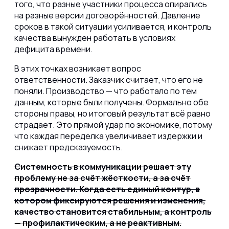
того, что разные участники процесса опирались
на разные версии договорённостей. Давление
сроков в такой ситуации усиливается, и контроль
качества вынужден работать в условиях
дефицита времени.
В этих точках возникает вопрос
ответственности. Заказчик считает, что его не
поняли. Производство — что работало по тем
данным, которые были получены. Формально обе
стороны правы, но итоговый результат всё равно
страдает. Это прямой удар по экономике, потому
что каждая переделка увеличивает издержки и
снижает предсказуемость.
Системность в коммуникации решает эту
проблему не за счёт жёсткости, а за счёт
прозрачности. Когда есть единый контур, в
котором фиксируются решения и изменения,
качество становится стабильным, а контроль
— профилактическим, а не реактивным.