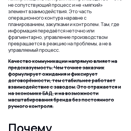
не сопутствующий процесс и не «мягкий»
элемент взаимодействия. Это часть
операционного контура наравне с
планированием, закупками и контролем. Там, где
информация передаётся неточно или
фрагментарно, управление производством
превращается в реакцию на проблемы, а не в
управляемый процесс.
Качество коммуникации напрямую влияет на
предсказуемость. Чем точнее заказчик
формулирует ожидания и фиксирует
договорённости, тем стабильнее работает
взаимодействие с заводом. Это отражается и
на экономике БАД, и на возможности
масштабирования бренда без постоянного
ручного контроля.
Почему