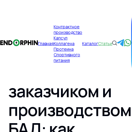
×
Контрактное
производство
Публикации
Главная
Капсул
Главная
Коллагена
Каталог
Статьи
Коммуникация
Протеина
Спортивного
питания
между
заказчиком и
Главная
производством
Контрактное производство
БАД: как