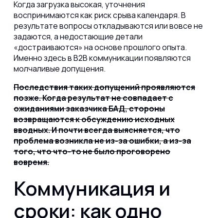
Когда загрузка высокая, уточнения
воспринимаются как риск срыва календаря. В
результате вопросы откладываются или вовсе не
задаются, а недостающие детали
«достраиваются» на основе прошлого опыта.
Именно здесь в B2B коммуникации появляются
молчаливые допущения.
Последствия таких допущений проявляются
позже. Когда результат не совпадает с
ожиданиями заказчика БАД, стороны
возвращаются к обсуждению исходных
вводных. И почти всегда выясняется, что
проблема возникла не из-за ошибки, а из-за
того, что что-то не было проговорено
вовремя.
Коммуникация и
сроки: как одно