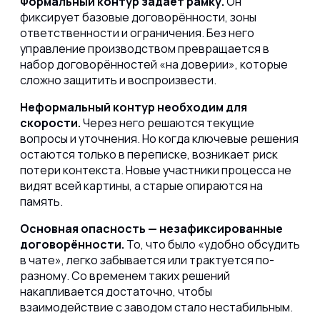
Формальный контур задаёт рамку.
Он
фиксирует базовые договорённости, зоны
ответственности и ограничения. Без него
управление производством превращается в
набор договорённостей «на доверии», которые
сложно защитить и воспроизвести.
Неформальный контур необходим для
скорости.
Через него решаются текущие
вопросы и уточнения. Но когда ключевые решения
остаются только в переписке, возникает риск
потери контекста. Новые участники процесса не
видят всей картины, а старые опираются на
память.
Основная опасность — незафиксированные
договорённости.
То, что было «удобно обсудить
в чате», легко забывается или трактуется по-
разному. Со временем таких решений
накапливается достаточно, чтобы
взаимодействие с заводом стало нестабильным.