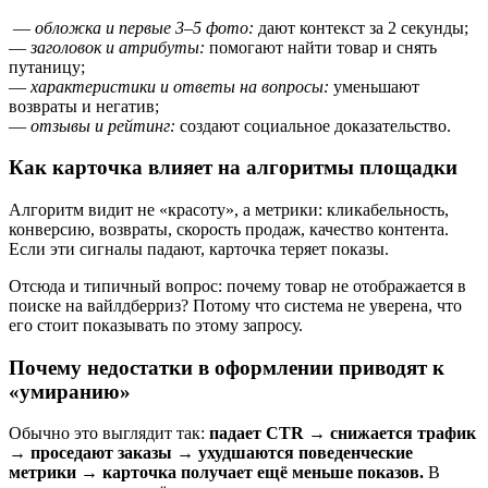
—
обложка и первые 3–5 фото:
дают контекст за 2 секунды;
—
заголовок и атрибуты:
помогают найти товар и снять
путаницу;
—
характеристики и ответы на вопросы:
уменьшают
возвраты и негатив;
—
отзывы и рейтинг:
создают социальное доказательство.
Как карточка влияет на алгоритмы площадки
Алгоритм видит не «красоту», а метрики: кликабельность,
конверсию, возвраты, скорость продаж, качество контента.
Если эти сигналы падают, карточка теряет показы.
Отсюда и типичный вопрос: почему товар не отображается в
поиске на вайлдберриз? Потому что система не уверена, что
его стоит показывать по этому запросу.
Почему недостатки в оформлении приводят к
«умиранию»
Обычно это выглядит так:
падает CTR → снижается трафик
→ проседают заказы → ухудшаются поведенческие
метрики → карточка получает ещё меньше показов.
В