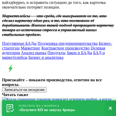
вайлдберриз, и исправить ситуацию до того, как карточка
окончательно потеряет позиции.
Маркетплейсы — это среда, где выигрывают не те, кто
сделал карточку один раз, а те, кто постоянно её
дорабатывает. Именно такой подход превращает карточку
товара из источника стресса в управляемый канал
стабильных продаж.
Популярные БАДы
Поддержка предпринимательства
Бизнес-
стратегии
Маркетинг
Контрактное производство
Целевая
аудитория
Анализ рынка
Продукты
Закон и БАДы
БАД и
маркетплейсы
Бизнес и аналитика
Приезжайте – покажем производство, ответим на все
вопросы.
Записаться на экскурсию
Читать также
ОТВЕТЬТЕ НА 4 ВОПРОСА
07 августа, 2026
Когда сравнение товаров помогает
«Получите КП по запуску бренда»
ускорить выбор, а когда усиливает сомнения