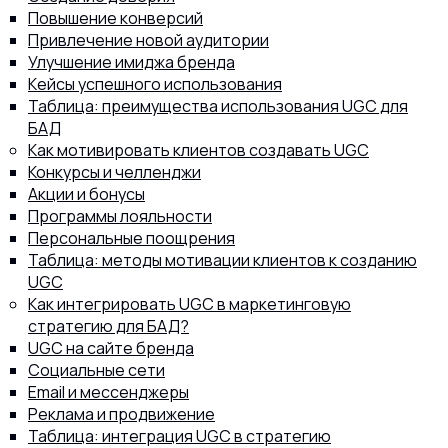
Повышение конверсий
Привлечение новой аудитории
Улучшение имиджа бренда
Кейсы успешного использования
Таблица: преимущества использования UGC для
8 (800) 302-77-51
ПЕРЕЗВОНИТЬ ВАМ?
БАД
Как мотивировать клиентов создавать UGC
Конкурсы и челленджи
Акции и бонусы
Программы лояльности
Персональные поощрения
Таблица: методы мотивации клиентов к созданию
UGC
Как интегрировать UGC в маркетинговую
стратегию для БАД?
UGC на сайте бренда
Социальные сети
Email и мессенджеры
Реклама и продвижение
Таблица: интеграция UGC в стратегию