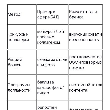
Пример в
Результат для
Метод
сфере БАД
бренда
конкурс «До и
Конкурсы и
вирусный охват и
после» с
челленджи
вовлечённость
коллагеном
рост количества
Акции и
скидка за отзыв
UGC и повторных
бонусы
или фото
покупок
баллы за
Программы
системный поток
каждое фото/
лояльности
контента
видео
репосты и