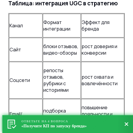
Таблица: интеграция UGC в стратегию
Формат
Эффект для
Канал
интеграции
бренда
блоки отзывов,
рост доверия и
Сайт
видео-обзоры
конверсии
репосты
отзывов,
рост охвата и
Соцсети
рубрики с
вовлечённости
историями
повышение
подборка
Email/
лояльности и
отзывов, кейсы
мессенджеры
повторных
ОТВЕТЬТЕ НА 4 ВОПРОСА
клиентов
«Получите КП по запуску бренда»
продаж