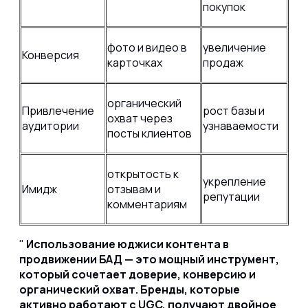
покупок
фото и видео в
увеличение
Конверсия
карточках
продаж
органический
Привлечение
рост базы и
охват через
аудитории
узнаваемости
посты клиентов
открытость к
укрепление
Имидж
отзывам и
репутации
комментариям
Использование юджиси контента в
продвижении БАД — это мощный инструмент,
который сочетает доверие, конверсию и
органический охват. Бренды, которые
активно работают с UGC, получают двойное