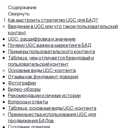
Содержание
Капсул
Свернуть
Как выстроить стратегию UGC для БАД?
Введение в UGC или что такое пользовательский
Коллагена
контент
UGC: расшифровка и значение
Почему UGC важен в маркетинге БАД
Примеры пользовательского контента
Протеина
Таблица: чем отличается брендовый и
пользовательский контент
Основные виды UGC-контента
Спортивного питания
Отзывы как фундамент доверия
Фотографии
Видео-обзоры
Каталог
Рекомендации и личные истории
Вопросы и ответы
Таблица: основные виды UGC-контента
Преимущества использования UGC для
Статьи
продвижения БАДов
Создание доверия