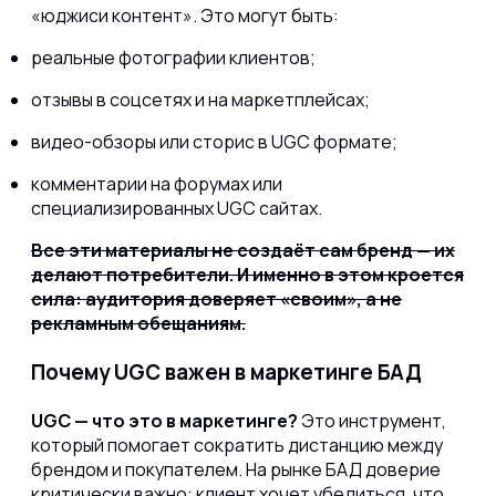
«юджиси контент». Это могут быть:
реальные фотографии клиентов;
отзывы в соцсетях и на маркетплейсах;
видео-обзоры или сторис в UGC формате;
комментарии на форумах или
специализированных UGC сайтах.
Все эти материалы не создаёт сам бренд — их
делают потребители. И именно в этом кроется
сила: аудитория доверяет «своим», а не
рекламным обещаниям.
Почему UGC важен в маркетинге БАД
UGC — что это в маркетинге?
Это инструмент,
который помогает сократить дистанцию между
брендом и покупателем. На рынке БАД доверие
критически важно: клиент хочет убедиться, что