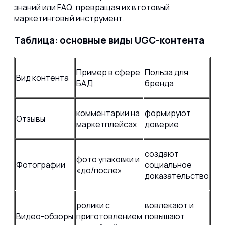
знаний или FAQ, превращая их в готовый
маркетинговый инструмент.
Таблица: основные виды UGC-контента
Пример в сфере
Польза для
Вид контента
БАД
бренда
комментарии на
формируют
Отзывы
маркетплейсах
доверие
создают
фото упаковки и
Фотографии
социальное
«до/после»
доказательство
ролики с
вовлекают и
Видео-обзоры
приготовлением
повышают