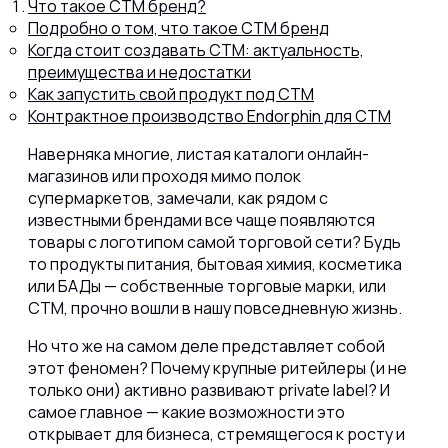
Что такое СТМ бренд?
Подробно о том, что такое СТМ бренд
Когда стоит создавать СТМ: актуальность,
Протеина
преимущества и недостатки
Как запустить свой продукт под СТМ
Контрактное производство Endorphin для СТМ
Спортивного питания
Наверняка многие, листая каталоги онлайн-
магазинов или проходя мимо полок
супермаркетов, замечали, как рядом с
Каталог
известными брендами все чаще появляются
товары с логотипом самой торговой сети? Будь
то продукты питания, бытовая химия, косметика
или БАДы — собственные торговые марки, или
Статьи
СТМ, прочно вошли в нашу повседневную жизнь.
Но что же на самом деле представляет собой
этот феномен? Почему крупные ритейлеры (и не
только они) активно развивают private label? И
самое главное — какие возможности это
открывает для бизнеса, стремящегося к росту и
8 (800) 302-77-51
ПЕРЕЗВОНИТЬ ВАМ?