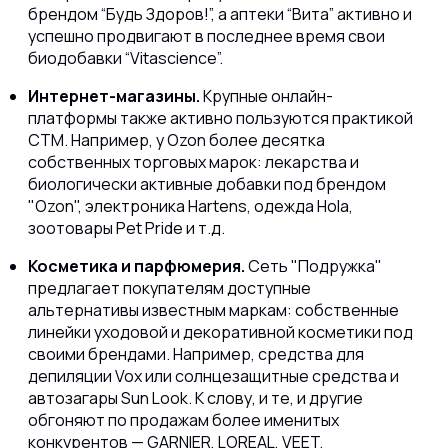
брендом “Будь Здоров!”, а аптеки “Вита” активно и
успешно продвигают в последнее время свои
биодобавки “Vitascience”.
Интернет-магазины.
Крупные онлайн-
платформы также активно пользуются практикой
СТМ. Например, у Ozon более десятка
собственных торговых марок: лекарства и
биологически активные добавки под брендом
"Ozon", электроника Hartens, одежда Hola,
зоотовары Pet Pride и т.д.
Косметика и парфюмерия.
Сеть "Подружка"
предлагает покупателям доступные
альтернативы известным маркам: собственные
линейки уходовой и декоративной косметики под
своими брендами. Например, средства для
депиляции Vox или солнцезащитные средства и
автозагары Sun Look. К слову, и те, и другие
обгоняют по продажам более именитых
конкурентов — GARNIER, LOREAL, VEET.