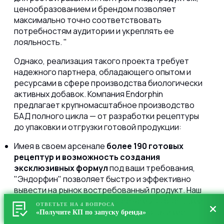
ценообразованием и брендом позволяет
максимально точно соответствовать
потребностям аудитории и укреплять ее
лояльность.
Однако, реализация такого проекта требует
надежного партнера, обладающего опытом и
ресурсами в сфере производства биологически
активных добавок. Компания Endorphin
предлагает крупномасштабное производство
БАД полного цикла — от разработки рецептуры
до упаковки и отгрузки готовой продукции:
Имея в своем арсенале
более 190 готовых
рецептур и возможность создания
эксклюзивных формул
под ваши требования,
"Эндорфин" позволяет быстро и эффективно
вывести на рынок востребованный продукт. Наш
опыт сотрудничества с более чем 200 брендами
ОТВЕТЬТЕ НА 4 ВОПРОСА
говорит о надежности и профессионализме.
«Получите КП по запуску бренда»