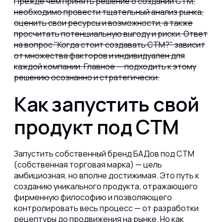
Прежде чем принять решение о создании СТМ,
необходимо провести тщательный анализ рынка,
оценить свои ресурсы и возможности, а также
просчитать потенциальную выгоду и риски. Ответ
на вопрос "Когда стоит создавать СТМ?" зависит
от множества факторов и индивидуален для
каждой компании. Главное — подходить к этому
решению осознанно и стратегически.
Как запустить свой
продукт под СТМ
Запустить собственный бренд БАДов под СТМ
(собственная торговая марка) — цель
амбициозная, но вполне достижимая. Это путь к
созданию уникального продукта, отражающего
фирменную философию и позволяющего
контролировать весь процесс — от разработки
рецептуры до продвижения на рынке. Но как