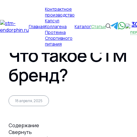
×
Контрактное
производство
Капсул
3
Главная
Коллагена
Каталог
Статьи
Протеина
ПЕ
Публикации
Главная
Спортивного
питания
Что такое СТМ
Главная
бренд?
Контрактное производство
18 апреля, 2025
Капсул
Содержание
Свернуть
Коллагена