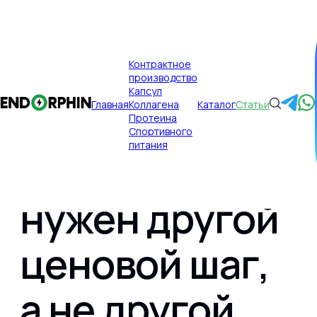
×
Контрактное
производство
Публикации
Главная
Капсул
Главная
Коллагена
Каталог
Статьи
Когда новому
Протеина
Спортивного
питания
региону
нужен другой
Главная
ценовой шаг,
Контрактное производство
а не другой