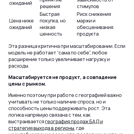
ожиданий
решения
стимулов
Быстрая
Риск снижения
Цена ниже
покупка, но
маржи и
ожиданий
низкая
обесценивания
ценность
продукта
Эта разница критична при масштабировании. Если
модель не работает “сама по себе”, любое
расширение только увеличивает нагрузку и
расходы.
Масштабируется не продукт, а совпадение
цены с рынком.
Именно поэтому при работе с географией важно
учитывать не только наличие спроса, но и
способность цены поддерживать рост. Эта
логика напрямую связана с тем, как
выстраивается
география продаж БАД и
стратегия выхода в регионы
, где