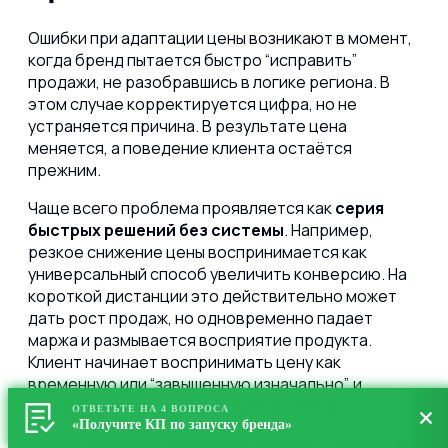
Ошибки при адаптации цены возникают в момент,
когда бренд пытается быстро “исправить”
продажи, не разобравшись в логике региона. В
этом случае корректируется цифра, но не
устраняется причина. В результате цена
меняется, а поведение клиента остаётся
прежним.
Чаще всего проблема проявляется как
серия
быстрых решений без системы
. Например,
резкое снижение цены воспринимается как
универсальный способ увеличить конверсию. На
короткой дистанции это действительно может
дать рост продаж, но одновременно падает
маржа и размывается восприятие продукта.
Клиент начинает воспринимать цену как
временную или “завышенную изначально”, и
вернуть её обратно становится сложно.
ОТВЕТЬТЕ НА 4 ВОПРОСА
«Получите КП по запуску бренда»
Другой распространённый сценарий —
попытка