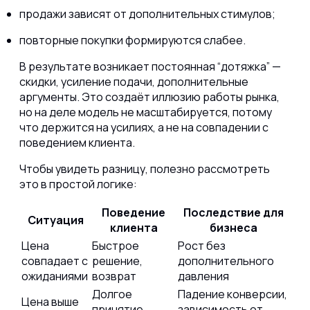
продажи зависят от дополнительных стимулов;
повторные покупки формируются слабее.
В результате возникает постоянная “дотяжка” —
скидки, усиление подачи, дополнительные
аргументы. Это создаёт иллюзию работы рынка,
но на деле модель не масштабируется, потому
что держится на усилиях, а не на совпадении с
поведением клиента.
Чтобы увидеть разницу, полезно рассмотреть
это в простой логике:
Поведение
Последствие для
Ситуация
клиента
бизнеса
Цена
Быстрое
Рост без
совпадает с
решение,
дополнительного
ожиданиями
возврат
давления
Долгое
Падение конверсии,
Цена выше
принятие
зависимость от