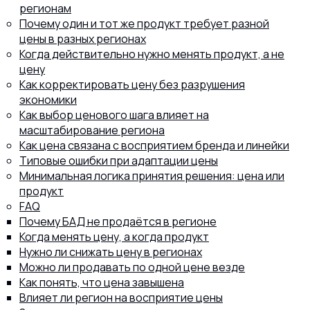
регионам
Почему один и тот же продукт требует разной
цены в разных регионах
Когда действительно нужно менять продукт, а не
цену
8 (800) 302-77-51
ПЕРЕЗВОНИТЬ ВАМ?
Как корректировать цену без разрушения
экономики
Как выбор ценового шага влияет на
масштабирование региона
Как цена связана с восприятием бренда и линейки
Типовые ошибки при адаптации цены
Минимальная логика принятия решения: цена или
продукт
FAQ
Почему БАД не продаётся в регионе
Когда менять цену, а когда продукт
Нужно ли снижать цену в регионах
Можно ли продавать по одной цене везде
Как понять, что цена завышена
Влияет ли регион на восприятие цены