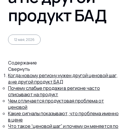
продукт БАД
Капсул
Коллагена
12 мая, 2026
Протеина
Содержание
Свернуть
Спортивного питания
Когда новому региону нужен другой ценовой шаг,
а не другой продукт БАД
Почему слабые продажи в регионе часто
списывают на продукт
Каталог
Чем отличается продуктовая проблема от
ценовой
Какие сигналы показывают, что проблема именно
Статьи
в цене
Что такое “ценовой шаг” и почему он меняется по