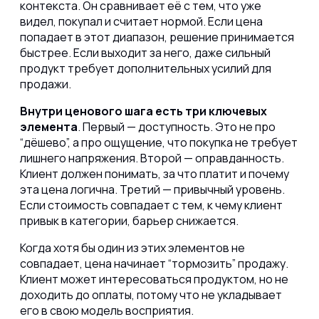
контекста. Он сравнивает её с тем, что уже
видел, покупал и считает нормой. Если цена
попадает в этот диапазон, решение принимается
быстрее. Если выходит за него, даже сильный
продукт требует дополнительных усилий для
продажи.
Внутри ценового шага есть три ключевых
элемента
. Первый — доступность. Это не про
“дёшево”, а про ощущение, что покупка не требует
лишнего напряжения. Второй — оправданность.
Клиент должен понимать, за что платит и почему
эта цена логична. Третий — привычный уровень.
Если стоимость совпадает с тем, к чему клиент
привык в категории, барьер снижается.
Когда хотя бы один из этих элементов не
совпадает, цена начинает “тормозить” продажу.
Клиент может интересоваться продуктом, но не
доходить до оплаты, потому что не укладывает
его в свою модель восприятия.