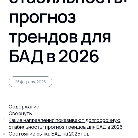
прогноз
Капсул
трендов для
Коллагена
БАД в 2026
Протеина
Спортивного питания
26 февраля, 2026
Каталог
Содержание
Свернуть
Какие направления показывают долгосрочную
Статьи
стабильность: прогноз трендов для БАД в 2026
Состояние рынка БАД на 2025 год