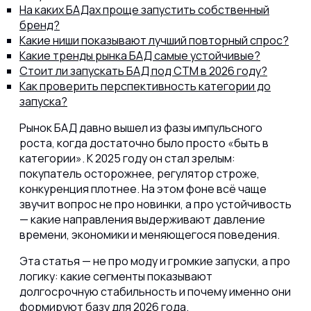
На каких БАДах проще запустить собственный
бренд?
Какие ниши показывают лучший повторный спрос?
Какие тренды рынка БАД самые устойчивые?
Стоит ли запускать БАД под СТМ в 2026 году?
Как проверить перспективность категории до
запуска?
Рынок БАД давно вышел из фазы импульсного
роста, когда достаточно было просто «быть в
категории». К 2025 году он стал зрелым:
покупатель осторожнее, регулятор строже,
конкуренция плотнее. На этом фоне всё чаще
звучит вопрос не про новинки, а про устойчивость
— какие направления выдерживают давление
времени, экономики и меняющегося поведения.
Эта статья — не про моду и громкие запуски, а про
логику: какие сегменты показывают
долгосрочную стабильность и почему именно они
формируют базу для 2026 года.