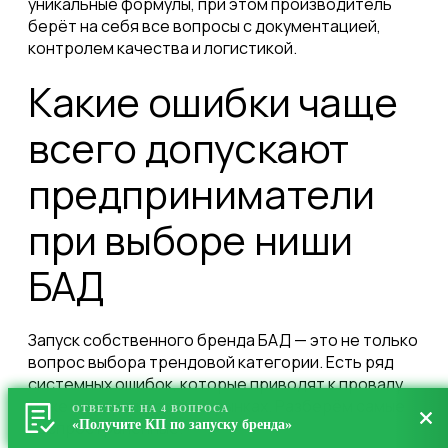
уникальные формулы, при этом производитель
берёт на себя все вопросы с документацией,
контролем качества и логистикой.
Какие ошибки чаще
всего допускают
предприниматели
при выборе ниши
БАД
Запуск собственного бренда БАД — это не только
вопрос выбора трендовой категории. Есть ряд
системных ошибок, которые приводят к провалу
даже на перспективных рынках. Разберём самые
ОТВЕТЬТЕ НА 4 ВОПРОСА
распространённые.
«Получите КП по запуску бренда»