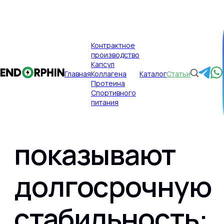
×
Контрактное
производство
Публикации
Главная
Капсул
Главная
Коллагена
Каталог
Статьи
Какие
Протеина
Спортивного
питания
направления
показывают
Главная
долгосрочную
Контрактное производство
стабильность: