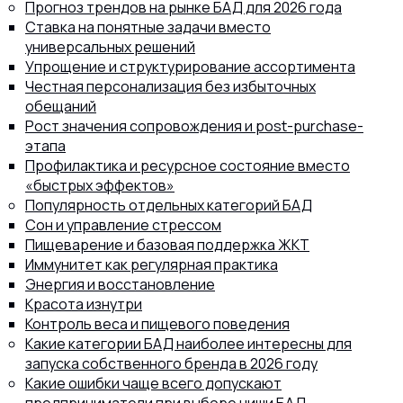
Прогноз трендов на рынке БАД для 2026 года
Ставка на понятные задачи вместо
универсальных решений
Упрощение и структурирование ассортимента
Честная персонализация без избыточных
8 (800) 302-77-51
обещаний
ПЕРЕЗВОНИТЬ ВАМ?
Рост значения сопровождения и post-purchase-
этапа
Профилактика и ресурсное состояние вместо
«быстрых эффектов»
Популярность отдельных категорий БАД
Сон и управление стрессом
Пищеварение и базовая поддержка ЖКТ
Иммунитет как регулярная практика
Энергия и восстановление
Красота изнутри
Контроль веса и пищевого поведения
Какие категории БАД наиболее интересны для
запуска собственного бренда в 2026 году
Какие ошибки чаще всего допускают