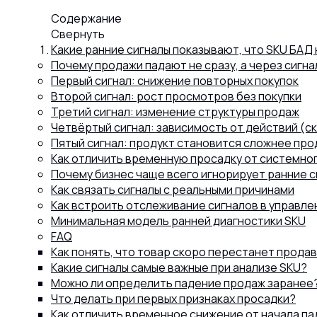
Содержание
Капсул
Свернуть
Какие ранние сигналы показывают, что SKU БАД
Почему продажи падают не сразу, а через сигна
Коллагена
Первый сигнал: снижение повторных покупок
Второй сигнал: рост просмотров без покупки
Третий сигнал: изменение структуры продаж
Четвёртый сигнал: зависимость от действий (ск
Протеина
Пятый сигнал: продукт становится сложнее про
Как отличить временную просадку от системно
Почему бизнес чаще всего игнорирует ранние с
Спортивного питания
Как связать сигналы с реальными причинами
Как встроить отслеживание сигналов в управле
Минимальная модель ранней диагностики SKU
Каталог
FAQ
Как понять, что товар скоро перестанет прода
Какие сигналы самые важные при анализе SKU?
Можно ли определить падение продаж заранее
Статьи
Что делать при первых признаках просадки?
Как отличить временное снижение от начала п