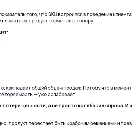
показатель того, что SKU встроился в поведение клиента.
ает ломаться, продукт теряет свою опору.
дит:
;
го, как падает общий объём продаж. Потому что в момен
 повторяемость — уже ослабевает.
 потери ценности, а не просто колебание спроса. И 
дно: продукт перестаёт быть «рабочим решением» и прев