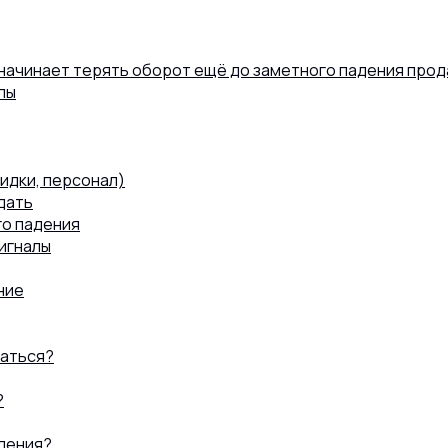
 начинает терять оборот ещё до заметного падения про
лы
идки, персонал)
дать
го падения
игналы
ние
ваться?
?
адения?