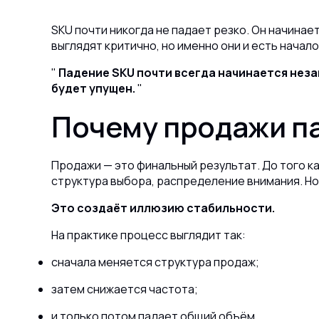
SKU почти никогда не падает резко. Он начинае
выглядят критично, но именно они и есть начало
Падение SKU почти всегда начинается незам
будет упущен.
Почему продажи па
Продажи — это финальный результат. До того к
структура выбора, распределение внимания. Н
Это создаёт иллюзию стабильности.
На практике процесс выглядит так:
сначала меняется структура продаж;
затем снижается частота;
и только потом падает общий объём.