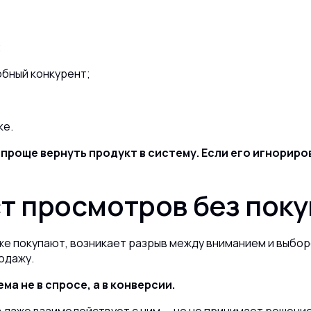
;
обный конкурент;
ке.
 проще вернуть продукт в систему. Если его игнорир
ст просмотров без поку
же покупают, возникает разрыв между вниманием и выборо
одажу.
а не в спросе, а в конверсии.