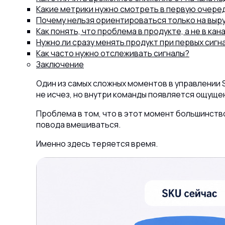
Какие метрики нужно смотреть в первую очере
Почему нельзя ориентироваться только на выр
Как понять, что проблема в продукте, а не в кан
Нужно ли сразу менять продукт при первых сигн
Как часто нужно отслеживать сигналы?
Заключение
Один из самых сложных моментов в управлении S
не исчез, но внутри команды появляется ощущен
Проблема в том, что в этот момент большинств
повода вмешиваться.
Именно здесь теряется время.