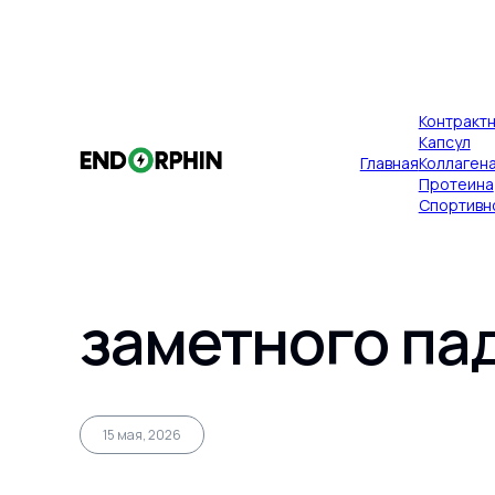
×
Контракт
Публикации
Главная
Капсул
Главная
Коллаген
Какие ранние
Протеина
Спортивн
БАД начинает
заметного па
Главная
15 мая, 2026
Контрактное производство