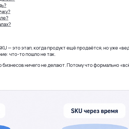
дь?
учку?
але?
алах?
8 (800) 302-77-51
ПЕРЕЗВОНИТЬ ВАМ?
KU — это этап, когда продукт ещё продаётся, но уже «ве
ие: что-то пошло не так.
о бизнесов ничего не делают. Потому что формально «всё