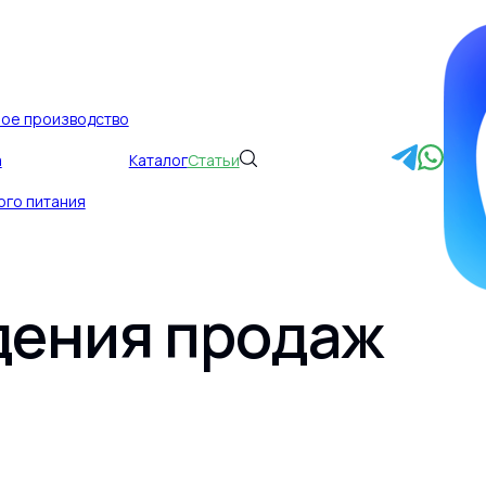
ное производство
а
Каталог
Статьи
 сигналы показыв
ого питания
 терять оборот е
дения продаж