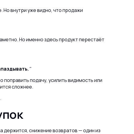
. Но внутри уже видно, что продажи
заметно. Но именно здесь продукт перестаёт
апаздывать.
но поправить подачу, усилить видимость или
вится сложнее.
.
упок
а держится, снижение возвратов — один из