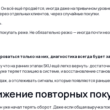
Он всё ещё продаётся, иногда даже на привычном уровне
ерез отдельных клиентов, через случайные покупки.
ь.
 покупать реже. Не обязательно резко — иногда почти не
оваться только на них, диагностика всегда будет з
у что на ранних этапах SKU ещё легко вернуть: достаточ
 уже теряет позицию в системе, и восстановление стано
даж, а отслеживать сигналы, которые появляются раньше
ижение повторных пок
н уже начал терять оборот. Даже если общая выручка пок