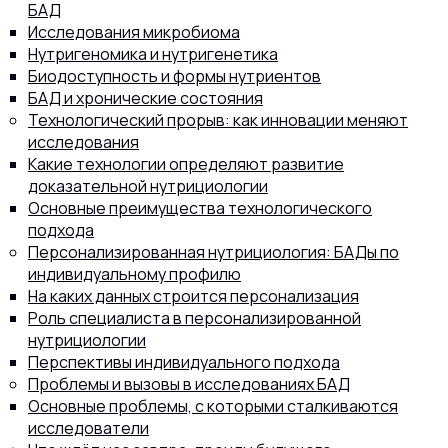
БАД
Исследования микробиома
Нутригеномика и нутригенетика
Биодоступность и формы нутриентов
БАД и хронические состояния
8 (800) 302-77-51
ПЕРЕЗВОНИТЬ ВАМ?
Технологический прорыв: как инновации меняют
исследования
Какие технологии определяют развитие
доказательной нутрициологии
Основные преимущества технологического
подхода
Персонализированная нутрициология: БАДы по
индивидуальному профилю
На каких данных строится персонализация
Роль специалиста в персонализированной
нутрициологии
Перспективы индивидуального подхода
Проблемы и вызовы в исследованиях БАД
Основные проблемы, с которыми сталкиваются
исследователи