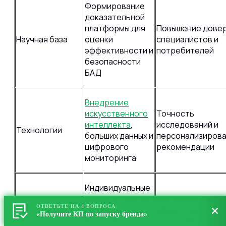
Формирование
доказательной
платформы для
Повышение дове
Научная база
оценки
специалистов и
эффективности и
потребителей
безопасности
БАД
Внедрение
искусственного
Точность
интеллекта
,
исследований и
Технологии
больших данных и
персонализиров
цифрового
рекомендации
мониторинга
Индивидуальные
схемы питания и
Максимальная
ОТВЕТЬТЕ НА 4 ВОПРОСА
Персонализация
дозировок по
эффективность
«Получите КП по запуску бренда»
анализам и
нутрицевтиков