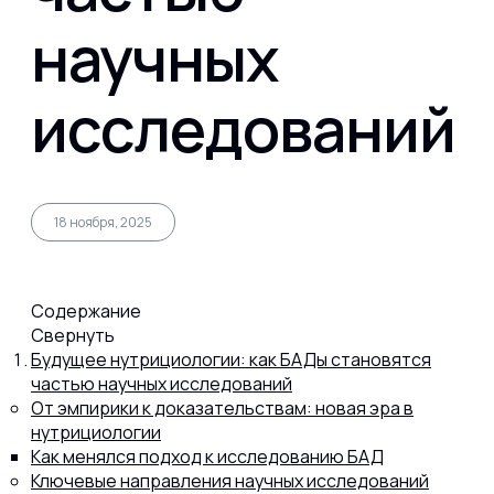
научных
Капсул
исследований
Коллагена
Протеина
18 ноября, 2025
Спортивного питания
Содержание
Свернуть
Будущее нутрициологии: как БАДы становятся
Каталог
частью научных исследований
От эмпирики к доказательствам: новая эра в
нутрициологии
Статьи
Как менялся подход к исследованию БАД
Ключевые направления научных исследований