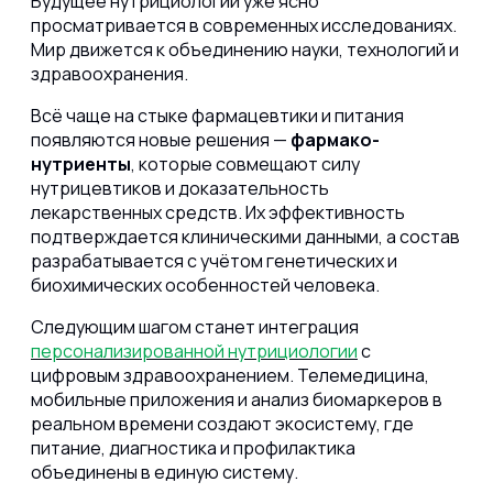
Будущее нутрициологии уже ясно
просматривается в современных исследованиях.
Мир движется к объединению науки, технологий и
здравоохранения.
Всё чаще на стыке фармацевтики и питания
появляются новые решения —
фармако-
нутриенты
, которые совмещают силу
нутрицевтиков и доказательность
лекарственных средств. Их эффективность
подтверждается клиническими данными, а состав
разрабатывается с учётом генетических и
биохимических особенностей человека.
Следующим шагом станет интеграция
персонализированной нутрициологии
с
цифровым здравоохранением. Телемедицина,
мобильные приложения и анализ биомаркеров в
реальном времени создают экосистему, где
питание, диагностика и профилактика
объединены в единую систему.