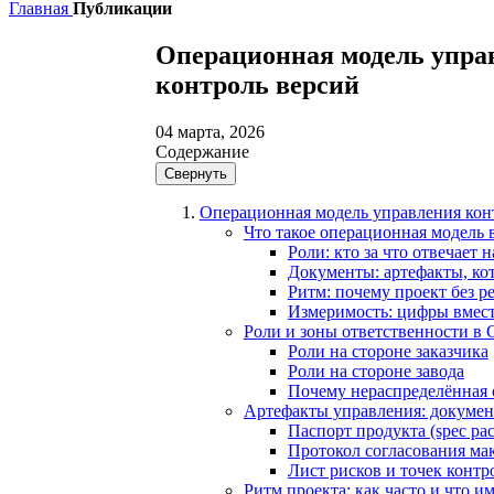
Главная
Публикации
Операционная модель упра
контроль версий
04 марта, 2026
Содержание
Свернуть
Операционная модель управления конт
Что такое операционная модель 
Роли: кто за что отвечает 
Документы: артефакты, ко
Ритм: почему проект без 
Измеримость: цифры вмес
Роли и зоны ответственности в
Роли на стороне заказчика
Роли на стороне завода
Почему нераспределённая 
Артефакты управления: документ
Паспорт продукта (spec pa
Протокол согласования мак
Лист рисков и точек контр
Ритм проекта: как часто и что и