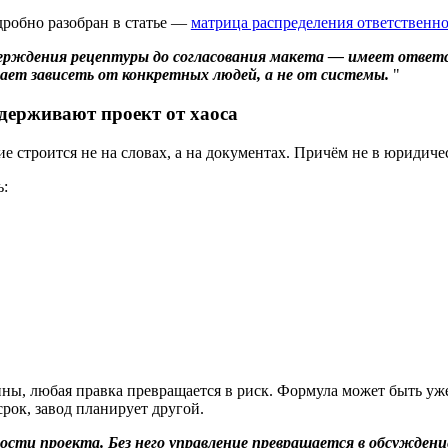
дробно разобран в статье —
матрица распределения ответственн
ерждения рецептуры до согласования макета — имеет ответс
нает зависеть от конкретных людей, а не от системы.
держивают проект от хаоса
 строится не на словах, а на документах. Причём не в юридиче
ь:
нны, любая правка превращается в риск. Формула может быть уже
рок, завод планирует другой.
сти проекта. Без него управление превращается в обсуждени