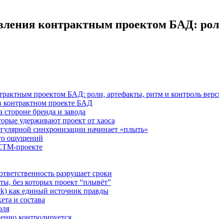
вления контрактным проектом БАД: роли
рактным проектом БАД: роли, артефакты, ритм и контроль вер
в контрактном проекте БАД
на стороне бренда и завода
торые удерживают проект от хаоса
регулярной синхронизации начинает «плыть»
то ощущений
 СТМ-проекте
ответственность разрушает сроки
ы, без которых проект “плывёт”
ck) как единый источник правды
ета и состава
оля
менно контролируется