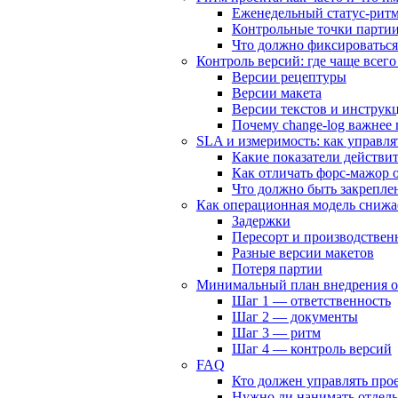
Еженедельный статус-рит
Контрольные точки парти
Что должно фиксироваться
Контроль версий: где чаще всег
Версии рецептуры
Версии макета
Версии текстов и инструк
Почему change-log важнее
SLA и измеримость: как управля
Какие показатели действи
Как отличать форс-мажор 
Что должно быть закрепле
Как операционная модель снижа
Задержки
Пересорт и производствен
Разные версии макетов
Потеря партии
Минимальный план внедрения о
Шаг 1 — ответственность
Шаг 2 — документы
Шаг 3 — ритм
Шаг 4 — контроль версий
FAQ
Кто должен управлять прое
Нужно ли нанимать отдель