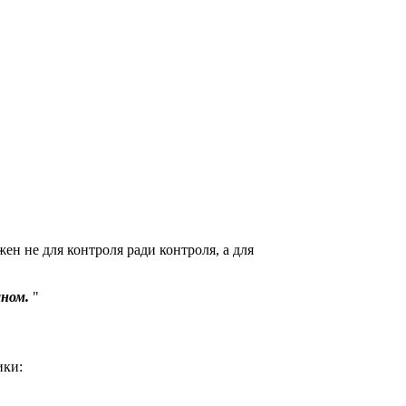
ен не для контроля ради контроля, а для
аном.
ики: