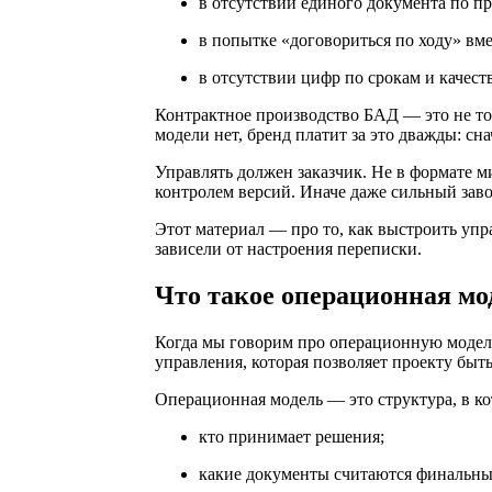
в отсутствии единого документа по пр
в попытке «договориться по ходу» вм
в отсутствии цифр по срокам и качеств
Контрактное производство БАД — это не то
модели нет, бренд платит за это дважды: сн
Управлять должен заказчик. Не в формате 
контролем версий. Иначе даже сильный заво
Этот материал — про то, как выстроить упр
зависели от настроения переписки.
Что такое операционная мо
Когда мы говорим про операционную модель 
управления, которая позволяет проекту быт
Операционная модель — это структура, в ко
кто принимает решения;
какие документы считаются финальн