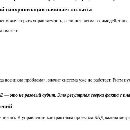
ной синхронизации начинает «плыть»
т может терять управляемость, если нет ритма взаимодействия.
ки важен:
 возникла проблема», значит система уже не работает. Ритм нуж
АД — это не разовый аудит. Это регулярная сверка факта с пл
щений
не значит. В управлении контрактным проектом БАД важны метр