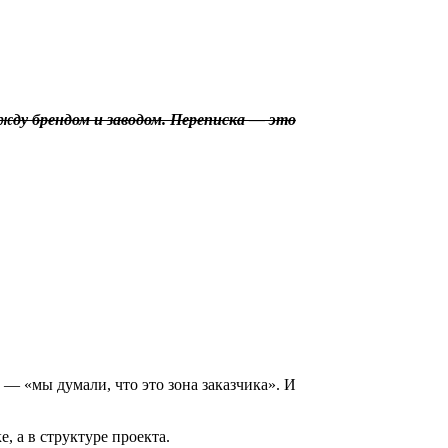
ду брендом и заводом. Переписка — это
 — «мы думали, что это зона заказчика». И
 а в структуре проекта.