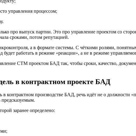
одукту;
есто управления процессом;
у.
лько про выпуск партии. Это про управление проектом со сторо
ачала сроками, потом репутацией.
микроконтроля, а в формате системы. С чёткими ролями, понятн
д будет работать в режиме «реакции», а не в режиме управляемо
авление СТМ проектом БАД так, чтобы сроки, качество, докумен
дель в контрактном проекте БАД
в контрактном производстве БАД, речь идёт не о должности «п
ь предсказуемым.
торой заранее определено:
ыми;