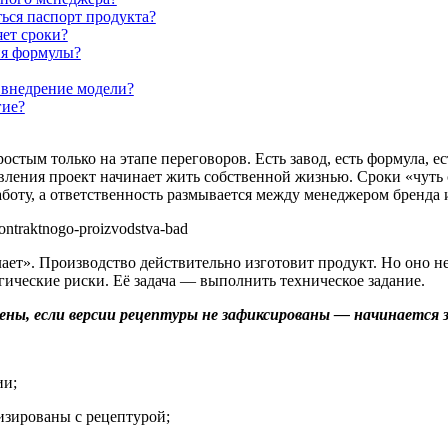
ься паспорт продукта?
яет сроки?
ия формулы?
 внедрение модели?
гие?
тым только на этапе переговоров. Есть завод, есть формула, ес
авления проект начинает жить собственной жизнью. Сроки «чуть с
аботу, а ответственность размывается между менеджером бренда 
лает». Производство действительно изготовит продукт. Но оно не
гические риски. Её задача — выполнить техническое задание.
елены, если версии рецептуры не зафиксированы — начинается
ии;
изированы с рецептурой;