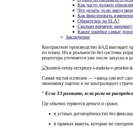
Как часто должен обновлят
Что делать, если завод мен
Как фиксировать изменен
Обязателен ли SLA?
Сколько времени занимает
Какие ошибки самые доро
Заключение
Контрактное производство БАД выглядит прос
по плану. Но в реальности без системы упр
рецептура уточняется уже после запуска в р
Самая частая иллюзия — «завод сам всё сде
экономику партии и не контролирует страте
Если ТЗ размыто, если роли не распред
Где обычно теряются деньги и сроки:
в устных договорённостях без фиксац
в правках макета, которые не синхрон