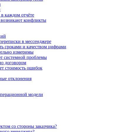
м
и
 в каждом отчёте
о возникают конфликты
ций
 переписки в мессенджере
ть сроками и качеством цифрами
тельно измеримы
от системной проблемы
но договором
ет стоимость ошибок
ные отклонения
перационной модели
ктом со стороны заказчика?
ного менеджера?