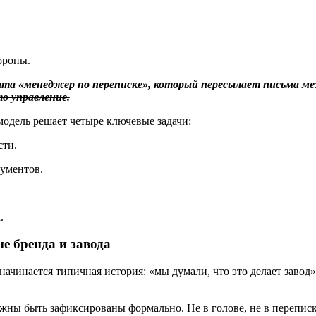
ороны.
а «менеджер по переписке», который пересылает письма меж
о управление.
одель решает четыре ключевые задачи:
сти.
ументов.
.
не бренда и завода
начинается типичная история: «мы думали, что это делает завод»
ы быть зафиксированы формально. Не в голове, не в переписке,