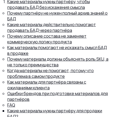
Какие материалы нужны партнёру, чтобы
продавать БАД без искажения смысла
Почему партнёру не нужен полный архив знаний о
БАД
Какие материалы действительно помогают
8 (800) 302-77-51
продавать БАД через партнёра
ПЕРЕЗВОНИТЬ ВАМ?
Почему описание состава не заменяет
коммерческую логику продукта
Как материалы помогают не искажать смысл БАД
в продаже
Почему материалы должны объяснять роль SKU, а
не только преимущества
Когда материалы не помогают, потому что
проблема в самом продукте
Как материалы для партнёра связаны с
ожиданиями клиента
Ошибки брендов при подготовке материалов для
партнёров
FAQ
Какие материалы нужны партнёру для продажи
БАД?