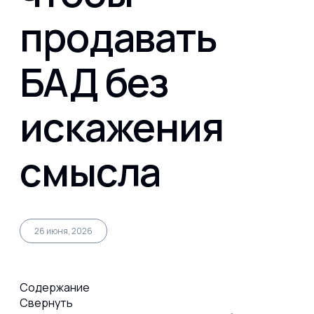
продавать
Капсул
БАД без
Коллагена
искажения
Протеина
смысла
Спортивного питания
Каталог
26 июня, 2026
Содержание
Статьи
Свернуть