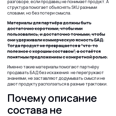
разговоре, если продавец не понимает продукт. А
структура помогает объяснять SKU разными
словами, но без потери смысла.
Материалы для партнёра должны быть
достаточно короткими, чтобы ими
пользовались, и достаточно точными, чтобы
они удерживали коммерческую ясность БАД.
Тогда продукт не превращается в “что-то
полезное с хорошим составом”, а остаётся
понятным предложением с конкретной ролью.
Именно такие материалы помогают партнёру
продавать БАД без искажения: не перегружают
знаниями, не заставляют додумывать смысл и не
дают продукту расползаться в разные трактовки.
Почему описание
состава не