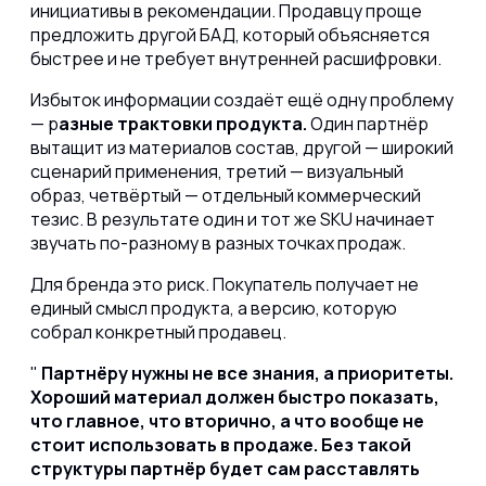
инициативы в рекомендации. Продавцу проще
предложить другой БАД, который объясняется
быстрее и не требует внутренней расшифровки.
Избыток информации создаёт ещё одну проблему
— р
азные трактовки продукта.
Один партнёр
вытащит из материалов состав, другой — широкий
сценарий применения, третий — визуальный
образ, четвёртый — отдельный коммерческий
тезис. В результате один и тот же SKU начинает
звучать по-разному в разных точках продаж.
Для бренда это риск. Покупатель получает не
единый смысл продукта, а версию, которую
собрал конкретный продавец.
Партнёру нужны не все знания, а приоритеты.
Хороший материал должен быстро показать,
что главное, что вторично, а что вообще не
стоит использовать в продаже. Без такой
структуры партнёр будет сам расставлять