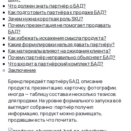
Что должен знать партнёр о БАД?
Как подготовить партнёра к продаже БАД?
Зачем нужна короткая роль SKU?
Почему презентация не помогает продавать
БАД?
Как избежать искажения смысла продукта?
Какие формулировки нельзя давать партнёру?
Как материалы влияют на ожидания клиента?
Почему партнёр неправильно объясняет БАД?
Что входит в партнёрский комплект БАД?
Заключение
Бренд передаёт партнёру БАД, описание
продукта, презентацию, карточку, фотографии,
иногда — таблицу состава и несколько тезисов
для продажи. На уровне формального запуска всё
выглядит собранно: партнёр получил
информацию, продукт можно размещать,
продавцам есть что почитать.