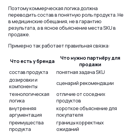
Поэтому коммерческая логика должна
переводить состав в понятную роль продукта. Не
в медицинские обещания, не в гарантию
результата, а в ясное объяснение места SKU в
продаже.
Примерно так работает правильная связка:
Что нужно партнёру для
Что есть у бренда
продажи
состав продукта
понятная задача SKU
дозировки и
сценарий рекомендации
компоненты
технологическая
отличие от соседних
логика
продуктов
внутренняя
короткое объяснение для
аргументация
покупателя
преимущества
границы корректных
продукта
ожиданий