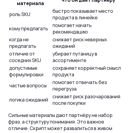
Что он даёт партнёру
материала
быстро показывает место
роль SKU
продукта в линейке
помогает начать
кому предлагать
рекомендацию
когда не
снижает риск неверных
предлагать
ожиданий
отличие от
убирает путаницу в
соседних SKU
ассортименте
допустимые
сохраняет корректный смысл
формулировки
продукта
помогает отвечать без
частые вопросы
перегруза
снижает риск разочарования
логика ожиданий
после покупки
Сильные материалы дают партнёру не набор
фраз, а структуру понимания. Это важное
отличие. Скрипт может развалиться в живом