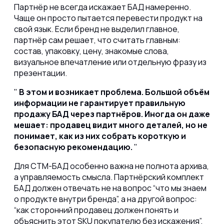
Партнёр не всегда искажает БАД намеренно.
Чаще он просто пытается перевести продукт на
свой язык. Если бренд не выделил главное,
партнёр сам решает, что считать главным:
состав, упаковку, цену, знакомые слова,
визуальное впечатление или отдельную фразу из
презентации.
В этом и возникает проблема. Большой объём
информации не гарантирует правильную
продажу БАД через партнёров. Иногда он даже
мешает: продавец видит много деталей, но не
понимает, как из них собрать короткую и
безопасную рекомендацию.
Для СТМ-БАД особенно важна не полнота архива,
а управляемость смысла. Партнёрский комплект
БАД должен отвечать не на вопрос “что мы знаем
о продукте внутри бренда”, а на другой вопрос:
“как сторонний продавец должен понять и
объяснить этот SKU покупателю без искажения”.