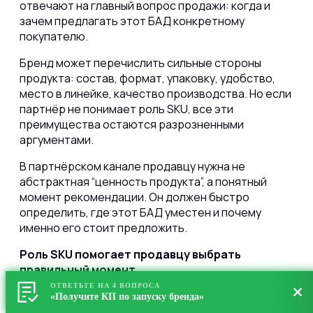
отвечают на главный вопрос продажи: когда и
зачем предлагать этот БАД конкретному
покупателю.
Бренд может перечислить сильные стороны
продукта: состав, формат, упаковку, удобство,
место в линейке, качество производства. Но если
партнёр не понимает роль SKU, все эти
преимущества остаются разрозненными
аргументами.
В партнёрском канале продавцу нужна не
абстрактная “ценность продукта”, а понятный
момент рекомендации. Он должен быстро
определить, где этот БАД уместен и почему
именно его стоит предложить.
Роль SKU помогает продавцу выбрать
правильный момент.
ОТВЕТЬТЕ НА 4 ВОПРОСА
Например, продукт может быть входным. Тогда он
«Получите КП по запуску бренда»
нужен для первого знакомства с брендом и