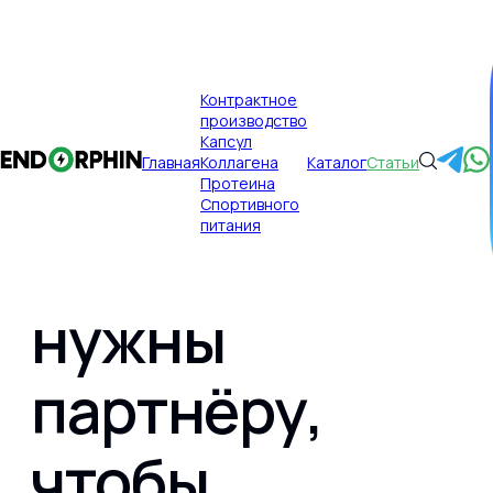
×
Контрактное
производство
Публикации
Главная
Капсул
Главная
Коллагена
Каталог
Статьи
Какие
Протеина
Спортивного
питания
материалы
нужны
Главная
партнёру,
Контрактное производство
чтобы