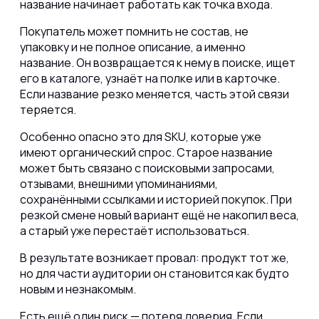
название начинает работать как точка входа.
Покупатель может помнить не состав, не
упаковку и не полное описание, а именно
название. Он возвращается к нему в поиске, ищет
его в каталоге, узнаёт на полке или в карточке.
Если название резко меняется, часть этой связи
теряется.
Особенно опасно это для SKU, которые уже
имеют органический спрос. Старое название
может быть связано с поисковыми запросами,
отзывами, внешними упоминаниями,
сохранёнными ссылками и историей покупок. При
резкой смене новый вариант ещё не накопил веса,
а старый уже перестаёт использоваться.
В результате возникает провал: продукт тот же,
но для части аудитории он становится как будто
новым и незнакомым.
Есть ещё один риск — потеря доверия. Если