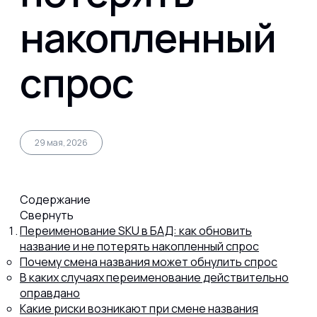
накопленный
Капсул
спрос
Коллагена
Протеина
29 мая, 2026
Спортивного питания
Содержание
Свернуть
Переименование SKU в БАД: как обновить
Каталог
название и не потерять накопленный спрос
Почему смена названия может обнулить спрос
В каких случаях переименование действительно
Статьи
оправдано
Какие риски возникают при смене названия