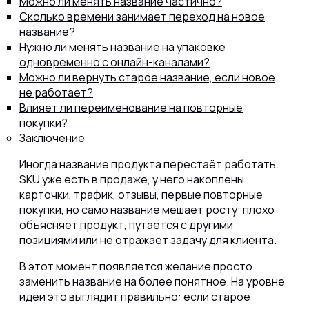
Можно ли менять название частично?
Сколько времени занимает переход на новое
название?
Нужно ли менять название на упаковке
одновременно с онлайн-каналами?
Можно ли вернуть старое название, если новое
не работает?
Влияет ли переименование на повторные
покупки?
Заключение
Иногда название продукта перестаёт работать.
SKU уже есть в продаже, у него накоплены
карточки, трафик, отзывы, первые повторные
покупки, но само название мешает росту: плохо
объясняет продукт, путается с другими
позициями или не отражает задачу для клиента.
В этот момент появляется желание просто
заменить название на более понятное. На уровне
идеи это выглядит правильно: если старое