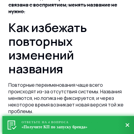
связана с восприятием, менять название не
нужно.
Как избежать
повторных
изменений
названия
Повторные переименования чаще всего
происходят из-за отсутствия системы. Названия
меняются, но логика не фиксируется, и через
некоторое время возникает новая версия той же
проблемы.
Чтобы этого избежать, важно перейти от
ОТВЕТЬТЕ НА 4 ВОПРОСА
«Получите КП по запуску бренда»
точечных решений к системному подходу.