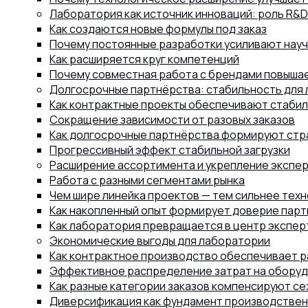
Лаборатория как источник инноваций: роль R&
Как создаются новые формулы под заказ
Почему постоянные разработки усиливают нау
Как расширяется круг компетенций
Почему совместная работа с брендами повыша
Долгосрочные партнёрства: стабильность для
Как контрактные проекты обеспечивают стабил
Сокращение зависимости от разовых заказов
Как долгосрочные партнёрства формируют стр
Прогрессивный эффект стабильной загрузки
Расширение ассортимента и укрепление экспе
Работа с разными сегментами рынка
Чем шире линейка проектов — тем сильнее техн
Как накопленный опыт формирует доверие пар
Как лаборатория превращается в центр экспер
Экономические выгоды для лаборатории
Как контрактное производство обеспечивает р
Эффективное распределение затрат на обору
Как разные категории заказов компенсируют с
Диверсификация как фундамент производствен