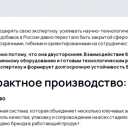
сширять свою экспертизу, усиливать научно-технологиче
 добавок в России давно перестало быть закрытой сферо
озрачными, гибкими и ориентированными на сотрудничес
нно потому, что она двусторонняя. Взаимодействие
еменному оборудованию и готовым технологическим 
спертизу и формирует долгосрочную устойчивость б
рактное производство:
во
ная система, которая объединяет несколько ключевых 
оль качества, упаковку и сопровождение на всех стадиях
идею бренда в работающий продукт.