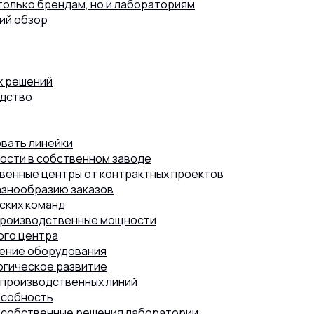
только брендам, но и лабораториям
ий обзор
х решений
одство
овать линейки
ости в собственном заводе
венные центры от контрактных проектов
азнообразию заказов
ских команд
 производственные мощности
ого центра
ление оборудования
огическое развитие
 производственных линий
особность
 собственные решения лаборатории