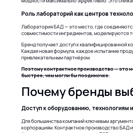
мощности максимально эффективно. Это снижае
Роль лабораторий как центров технол
Лаборатория БАД — это место, где соединяют
совместимости ингредиентов, моделируются т
Бренд получает доступ к квалифицированной ко
Каждая новая формула, каждое испытание прод
привлекательным партнёром.
Поэтому контрактное производство — это не
быстрее, чем могли бы поодиночке.
Почему бренды вы
Доступ к оборудованию, технологиям 
Для большинства компаний ключевым аргументо
корпорациям. Контрактное производство БАД и