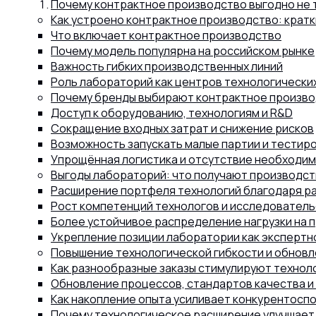
Почему контрактное производство выгодно не 
Как устроено контрактное производство: кратк
Капсул
Что включает контрактное производство
Почему модель популярна на российском рынке
Важность гибких производственных линий
Коллагена
Роль лабораторий как центров технологически
Почему бренды выбирают контрактное произв
Доступ к оборудованию, технологиям и R&D
Сокращение входных затрат и снижение рисков
Протеина
Возможность запускать малые партии и тестир
Упрощённая логистика и отсутствие необходим
Выгоды лабораторий: что получают производст
Спортивного питания
Расширение портфеля технологий благодаря р
Рост компетенций технологов и исследователь
Более устойчивое распределение нагрузки на
Каталог
Укрепление позиции лаборатории как экспертн
Повышение технологической гибкости и обнов
Как разнообразные заказы стимулируют технол
Обновление процессов, стандартов качества и
Статьи
Как накопление опыта усиливает конкурентосп
Почему технологическое расширение улучшает