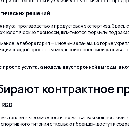
т риски сезонности и увеличивает устойчивость предпр
огических решений
ся
наука, производство и продуктовая экспертиза
. Здесь
ехнологические процессы, шлифуются формулы под заказ
манде, а лаборатория — к новым задачам, которые укреп
укции, каждый проект с уникальной концепцией развивае
 просто услуга, а модель двусторонней выгоды, в ко
бирают контрактное п
и R&D
м становится возможность пользоваться мощностями, к
 спортивного питания открывают брендам доступ к совр