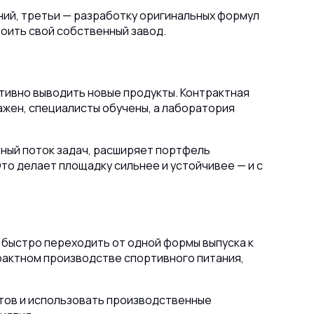
ний, третьи — разработку оригинальных формул
роить свой собственный завод.
тивно выводить новые продукты. Контрактная
жен, специалисты обучены, а лаборатория
нный поток задач, расширяет портфель
то делает площадку сильнее и устойчивее — и с
 быстро переходить от одной формы выпуска к
трактном производстве спортивного питания,
нтов и использовать производственные