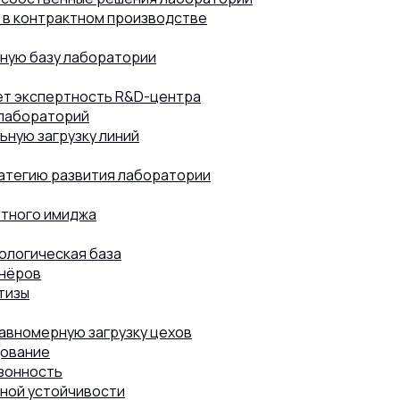
D в контрактном производстве
чную базу лаборатории
ет экспертность R&D-центра
8 (800) 302-77-51
ПЕРЕЗВОНИТЬ ВАМ?
 лабораторий
ьную загрузку линий
атегию развития лаборатории
ртного имиджа
ологическая база
тнёров
тизы
авномерную загрузку цехов
дование
езонность
ной устойчивости