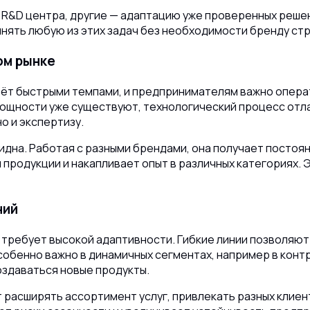
 R&D центра, другие — адаптацию уже проверенных реше
лнять любую из этих задач без необходимости бренду ст
ом рынке
стёт быстрыми темпами, и предпринимателям важно опера
ощности уже существуют, технологический процесс отла
о и экспертизу.
идна. Работая с разными брендами, она получает постоя
продукции и накапливает опыт в различных категориях.
Э
ний
требует высокой адаптивности. Гибкие линии позволяют
 особенно важно в динамичных сегментах, например в кон
оздаваться новые продукты.
т расширять ассортимент услуг, привлекать разных клие