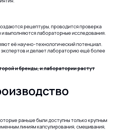
иятия.
 создаются рецептуры, проводится проверка
 и выполняются лабораторные исследования.
ляют её научно-технологический потенциал.
т экспертов и делает лабораторию ещё более
торой и бренды, и лаборатории растут
роизводство
оторые раньше были доступны только крупным
еменным линиям капсулирования, смешивания,