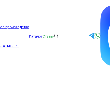
ное производство
а
Каталог
Статьи
актное производ
ого питания
ндам, но и лабо