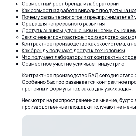
Совместный рост бренда и лаборатории
Как совместная работа выводит продукты на но
Почему связь технологов и предпринимателей 
Среда для непрерывного развития
Доступ к знаниям, улучшениям и новым рыночн
Заключение: контрактное производство как мо
Контрактное производство как экосистема, а не
Как бренды получают доступ к технологиям
Что получает лаборатория от контрактных про
Совместное участие усиливает индустрию
Контрактное производство БАД сегодня стало о
Особенно быстро развивается контрактное про
протеины и формулы под заказ для узких задач.
Несмотря на распространённое мнение, будто 
производственные площадки получают не меньшу