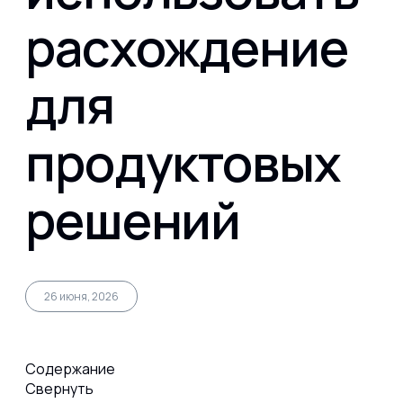
расхождение
Капсул
для
Коллагена
продуктовых
Протеина
решений
Спортивного питания
Каталог
26 июня, 2026
Содержание
Статьи
Свернуть