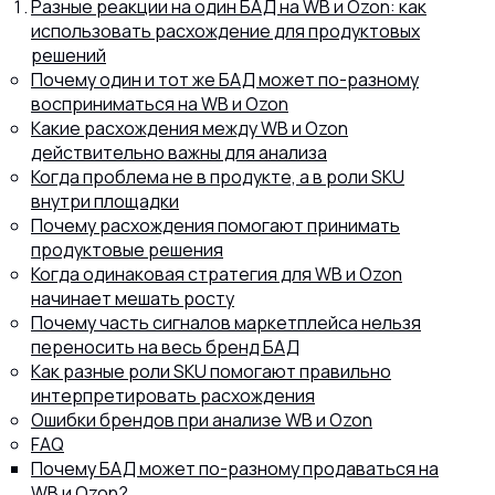
Разные реакции на один БАД на WB и Ozon: как
использовать расхождение для продуктовых
решений
Почему один и тот же БАД может по-разному
восприниматься на WB и Ozon
8 (800) 302-77-51
Какие расхождения между WB и Ozon
ПЕРЕЗВОНИТЬ ВАМ?
действительно важны для анализа
Когда проблема не в продукте, а в роли SKU
внутри площадки
Почему расхождения помогают принимать
продуктовые решения
Когда одинаковая стратегия для WB и Ozon
начинает мешать росту
Почему часть сигналов маркетплейса нельзя
переносить на весь бренд БАД
Как разные роли SKU помогают правильно
интерпретировать расхождения
Ошибки брендов при анализе WB и Ozon
FAQ
Почему БАД может по-разному продаваться на
WB и Ozon?