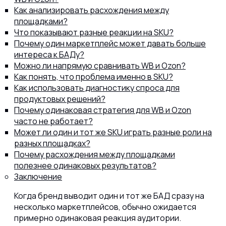
Как анализировать расхождения между
площадками?
Что показывают разные реакции на SKU?
Почему один маркетплейс может давать больше
интереса к БАДу?
Можно ли напрямую сравнивать WB и Ozon?
Как понять, что проблема именно в SKU?
Как использовать диагностику спроса для
продуктовых решений?
Почему одинаковая стратегия для WB и Ozon
часто не работает?
Может ли один и тот же SKU играть разные роли на
разных площадках?
Почему расхождения между площадками
полезнее одинаковых результатов?
Заключение
Когда бренд выводит один и тот же БАД сразу на
несколько маркетплейсов, обычно ожидается
примерно одинаковая реакция аудитории.