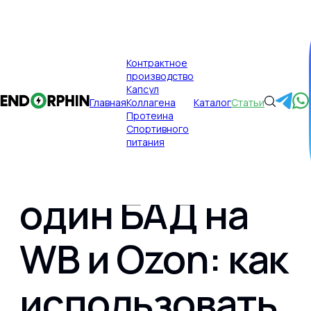
×
Контрактное
производство
Публикации
Главная
Капсул
Главная
Коллагена
Каталог
Статьи
Разные
Протеина
Спортивного
питания
реакции на
один БАД на
Главная
WB и Ozon: как
Контрактное производство
использовать