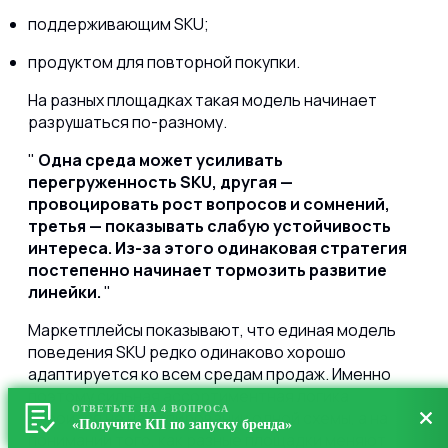
поддерживающим SKU;
продуктом для повторной покупки.
На разных площадках такая модель начинает
разрушаться по-разному.
Одна среда может усиливать
перегруженность SKU, другая —
провоцировать рост вопросов и сомнений,
третья — показывать слабую устойчивость
интереса. Из-за этого одинаковая стратегия
постепенно начинает тормозить развитие
линейки.
Маркетплейсы показывают, что единая модель
поведения SKU редко одинаково хорошо
адаптируется ко всем средам продаж. Именно
поэтому сильная ассортиментная логика
ОТВЕТЬТЕ НА 4 ВОПРОСА
строится не на копировании одной схемы, а на
«Получите КП по запуску бренда»
понимании того, как разные площадки меняют