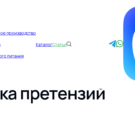
ное производство
а
Каталог
Статьи
наблюдатели» ка
ого питания
окупателей в кон
ка претензий