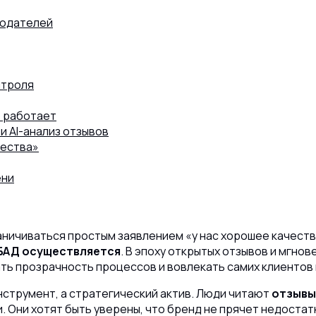
людателей
нтроля
о работает
и AI-анализ отзывов
ества»
ени
ничиваться простым заявлением «у нас хорошее качеств
 БАД осуществляется
. В эпоху открытых отзывов и мгн
ь прозрачность процессов и вовлекать самих клиентов 
нструмент, а стратегический актив. Люди читают
отзывы
. Они хотят быть уверены, что бренд не прячет недостат