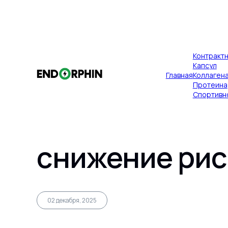
×
Контракт
Публикации
Главная
Капсул
Главная
Коллаген
Клиентские «
Протеина
Спортивн
вовлечение п
снижение рис
Главная
02 декабря, 2025
Контрактное производство