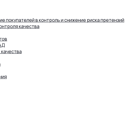
е покупателей в контроль и снижение риска претензий
контроля качества
гов
АД
 качества
а
ния