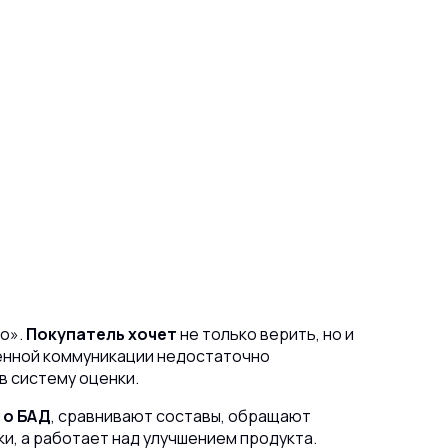
о».
Покупатель хочет
не только верить, но и
овенной коммуникации недостаточно
в систему оценки.
 о БАД
, сравнивают составы, обращают
ки, а работает над улучшением продукта.