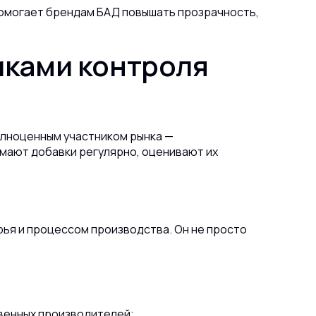
 помогает брендам БАД повышать прозрачность,
иками контроля
олноценным участником рынка —
мают добавки регулярно, оценивают их
рья и процессом производства. Он не просто
венных производителей;