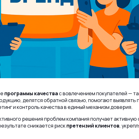
ые
программы качества
с вовлечением покупателей — т
дукцию, делятся обратной связью, помогают выявлять п
инг и контроль качества в единый механизм доверия.
тивного решения проблем компания получает активную с
 результате снижается риск
претензий клиентов
, укреп