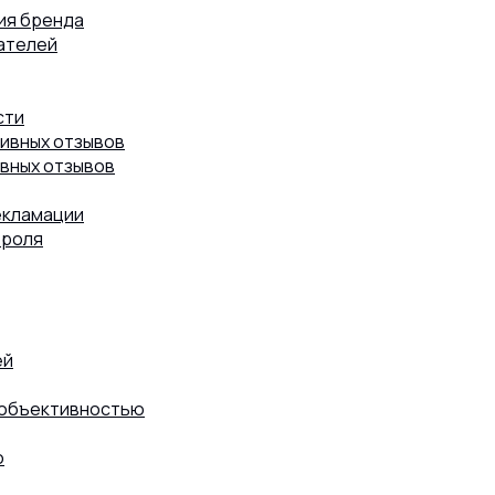
ия бренда
ателей
сти
8 (800) 302-77-51
ПЕРЕЗВОНИТЬ ВАМ?
тивных отзывов
вных отзывов
екламации
троля
ей
 объективностью
ю