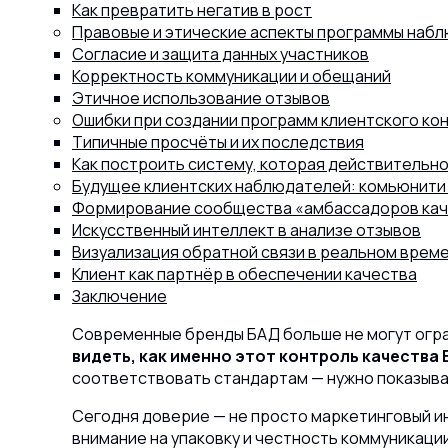
Как превратить негатив в рост
Правовые и этические аспекты программы наб
Согласие и защита данных участников
Корректность коммуникации и обещаний
Этичное использование отзывов
Ошибки при создании программ клиентского ко
Типичные просчёты и их последствия
Как построить систему, которая действительн
Будущее клиентских наблюдателей: комьюнити 
Формирование сообщества «амбассадоров кач
Искусственный интеллект в анализе отзывов
Визуализация обратной связи в реальном врем
Клиент как партнёр в обеспечении качества
Заключение
Современные бренды БАД больше не могут огра
видеть, как именно этот контроль качества
соответствовать стандартам — нужно показыват
Сегодня доверие — не просто маркетинговый и
внимание на упаковку и честность коммуникации