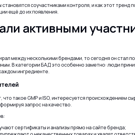
 становятся соучастниками контроля, и как этот тренд
ии ещё до их появления.
али активными участн
ирал между несколькими брендами, то сегодня он стал п
ым. В категории БАД это особенно заметно: люди прини
 каждом ингредиенте.
ителей
, что такое GMP и ISO, интересуется происхождением сы
 формируя запрос на качество.
в:
учают сертификаты и анализы прямо на сайте бренда;
дупреждают о некачественных товарах и хвалят ответст