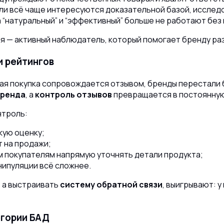
и всё чаще интересуются доказательной базой, исследо
 “натуральный” и “эффективный” больше не работают без
я — активный наблюдатель, который помогает бренду ра
и рейтингов
дая покупка сопровождается отзывом, бренды перестали
бренда
, а
контроль отзывов
превращается в постоянную 
нтроль:
кую оценку;
 на продажи;
м покупателям напрямую уточнять детали продукта;
нипуляции всё сложнее.
, а выстраивать
систему обратной связи
, выигрывают: у
егории БАД