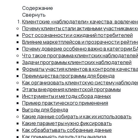
Содержание
Капсул
Свернуть
Клиентские «наблюдатели» качества: вовлечени
Почему клиенты стали активными участниками 
Коллагена
Рост осознанности и ожиданий потребителей
Влияние маркетплейсов и прозрачности рейтин
Почему доверие особенно важно в категории Б
Что такое программа клиентских наблюдателей
Протеина
Задачи программы клиентских наблюдателей
Форматы участия клиентов в контроле качеств
Преимущества программы для бренда
Спортивного питания
Как организовать клиентскую систему наблюде
Этапы внедрения клиентской программы
Инструменты и методы сбора данных
Каталог
Пример практического применения
Выгоды для бренда
Какие данные собирать и как их использовать
Какие параметры нужно фиксировать
Статьи
Как обрабатывать собранные данные
Как применять результаты анализа