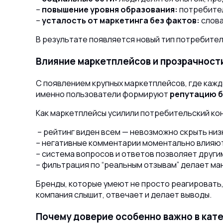
–
повышение уровня образования:
потребител
–
усталость от маркетинга без фактов:
слова
В результате появляется новый тип потребител
Влияние маркетплейсов и прозрачност
С появлением крупных маркетплейсов, где каж
именно пользователи формируют
репутацию 
Как маркетплейсы усилили потребительский ко
– рейтинг виден всем — невозможно скрыть низ
– негативные комментарии моментально влияют
– система вопросов и ответов позволяет други
– фильтрация по “реальным отзывам” делает ма
Бренды, которые умеют не просто реагировать
компания слышит, отвечает и делает выводы.
Почему доверие особенно важно в кат