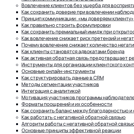
Вовлечение клиентов без ущерба для восприят
Как сохранить доверие при вовлечении наблюд
Принцип коммуникации: «мы доверяем клиенту»
Как правильно строить формулировки
Как сохранить премиальный имидж при открыто
Как вовлечение снижает риск претензий и нега
Почему вовлечение снижает количество негати
Как клиенты становятся адвокатами бренда
Как активная обратная связь предотвращает р
Инструменты для организации клиентского кон
Основные онлайн-инструменты
Как структурировать данные в CRM
Методы сегментации участников
Интеграция с аналитикой
Мотивация участников программы наблюдател
Форматы поощрений и их особенности
Как сохранить баланс между благодарностью и
Как работать с негативной обратной связью
Алгоритм работы с негативной обратной связь
Основные принципы эффективной реакции