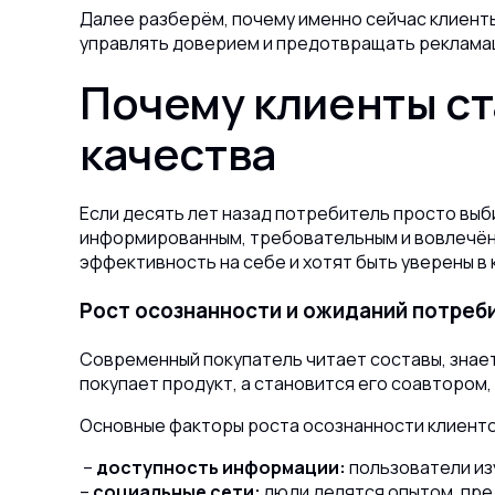
Далее разберём, почему именно сейчас клиенты
управлять доверием и предотвращать рекламац
Почему клиенты ст
качества
Если десять лет назад потребитель просто выб
информированным, требовательным и вовлечённ
эффективность на себе и хотят быть уверены в
Рост осознанности и ожиданий потреб
Современный покупатель читает составы, знает
покупает продукт, а становится его соавтором,
Основные факторы роста осознанности клиенто
–
доступность информации:
пользователи из
–
социальные сети:
люди делятся опытом, пре