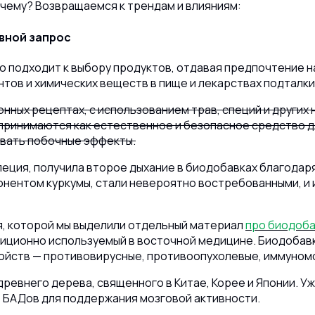
очему? Возвращаемся к трендам и влияниям:
вной запрос
 подходит к выбору продуктов, отдавая предпочтение н
нтов и химических веществ в пище и лекарствах подталки
нных рецептах, с использованием трав, специй и других
принимаются как естественное и безопасное средство д
ывать побочные эффекты.
специя, получила второе дыхание в биодобавках благод
нентом куркумы, стали невероятно востребованными, и и
я, которой мы выделили отдельный материал
про биодоба
иционно используемый в восточной медицине. Биодобавки
войств — противовирусные, противоопухолевые, иммуно
древнего дерева, священного в Китае, Корее и Японии. У
де БАДов для поддержания мозговой активности.