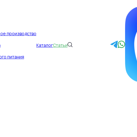
ное производство
а
Каталог
Статьи
 тонкое: как вост
ого питания
яет на рынок БАД