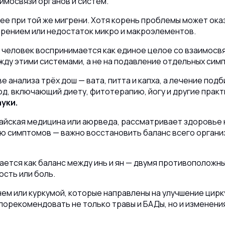
имосвязи органов и систем.
 при той же мигрени. Хотя корень проблемы может оказ
арением или недостаток микро и макроэлементов.
е человек воспринимается как единое целое со взаимос
ду этими системами, а не на подавление отдельных сим
е анализа трёх дош — вата, питта и капха, а лечение под
д, включающий диету, фитотерапию, йогу и другие практ
ауки.
айская медицина или аюрведа, рассматривает здоровье 
ию симптомов — важно восстановить баланс всего органи
ется как баланс между инь и ян — двумя противоположн
ость или боль.
нем или куркумой, которые направлены на улучшение цирк
орекомендовать не только травы и БАДы, но и изменения