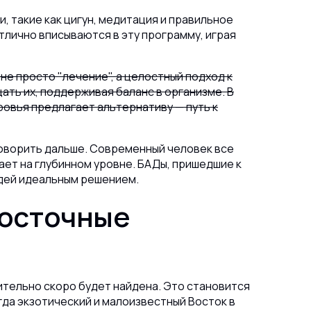
и, такие как цигун, медитация и правильное
тлично вписываются в эту программу, играя
е просто "лечение", а целостный подход к
ть их, поддерживая баланс в организме. В
ровья предлагает альтернативу — путь к
 говорить дальше. Современный человек все
ает на глубинном уровне. БАДы, пришедшие к
людей идеальным решением.
восточные
вительно скоро будет найдена. Это становится
гда экзотический и малоизвестный Восток в