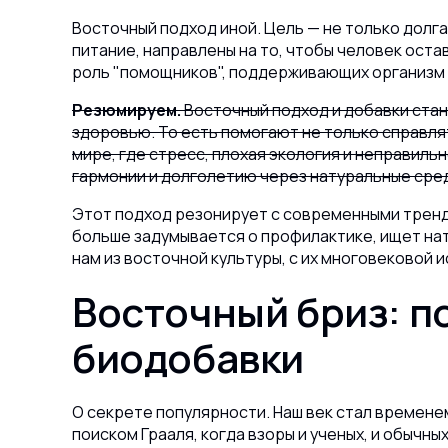
Восточный подход иной. Цель — не только долгая
питание, направлены на то, чтобы человек оста
роль "помощников", поддерживающих организм 
Резюмируем.
Восточный подход и добавки стан
здоровью. То есть помогают не только справля
мире, где стресс, плохая экология и неправил
гармонии и долголетию через натуральные сре
Этот подход резонирует с современными тренд
больше задумывается о профилактике, ищет нат
нам из восточной культуры, с их многовековой 
Восточный бриз: п
биодобавки
О секрете популярности. Наш век стал временем
поиском Грааля, когда взоры и ученых, и обычн