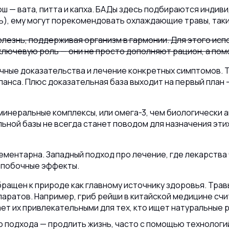
ш — вата, питта и капха. БАДы здесь подбираются индиви
ь), ему могут порекомендовать охлаждающие травы, таки
лезнь, поддерживая организм в гармонии. Для этого испо
лючевую роль — они не просто дополняют рацион, а помо
учные доказательства и лечение конкретных симптомов. 
ланса. Плюс доказательная база выходит на первый план
неральные комплексы, или омега-3, чем биологически ак
ьной базы не всегда станет поводом для назначения эти
ементарна. Западный подход про лечение, где лекарства
ь побочные эффекты.
ращен к природе как главному источнику здоровья. Травы
паратов. Например, гриб рейши в китайской медицине сч
ет их привлекательными для тех, кто ищет натуральные 
 подхода — продлить жизнь, часто с помощью технологий