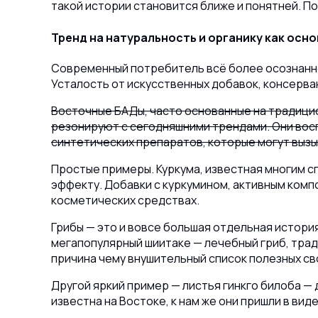
такой истории становится ближе и понятней. П
Тренд на натуральность и органику
как осно
Современный потребитель всё более осознанно
Усталость от искусственных добавок, консерва
Восточные БАДы, часто основанные на традицио
резонируют с сегодняшними трендами. Они вос
синтетических препаратов, которые могут выз
Простые примеры. Куркума, известная многим 
эффекту. Добавки с куркумином, активным компо
косметических средствах.
Грибы — это и вовсе большая отдельная истори
мегапопулярный шиитаке — лечебный гриб, трад
причина чему внушительный список полезных с
Другой яркий пример — листья гинкго билоба — 
известна на Востоке, к нам же они пришли в ви