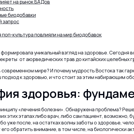
влияет на рынок БАДов
ьность
ные биодобавки
й запрос
ая поп-культура повлияли на мир биодобавок
 формировала уникальный взгляд на здоровье. Сегодня в
екреты: от аюрведических трав до китайских целебных г
в современном мире? И почему мудрость Востока так га
ш подход к здоровью, и что стоит за этим набирающим о
фия здоровья: фундам
принципу «лечения болезни». Обнаружена проблема? Реше
их этих этапах либо врач, либо сам пациент, возможно, 
о уже после, на остатках волны заботы о здоровье, чел
его обратить внимание, в том числе, на биологически ак