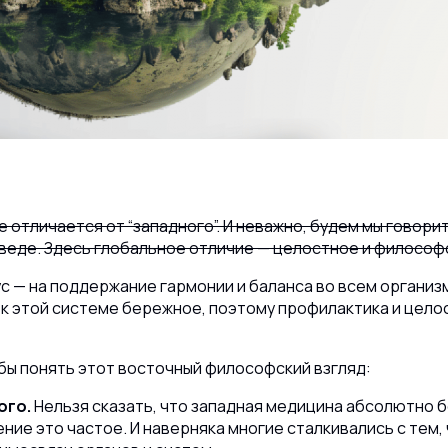
 отличается от “западного”. И неважно, будем мы говори
веде. Здесь глобальное отличие — целостное и философ
 — на поддержание гармонии и баланса во всем организм
 к этой системе бережное, поэтому профилактика и цел
бы понять этот восточный философский взгляд:
ого.
Нельзя сказать, что западная медицина абсолютно
ление это частое. И наверняка многие сталкивались с тем