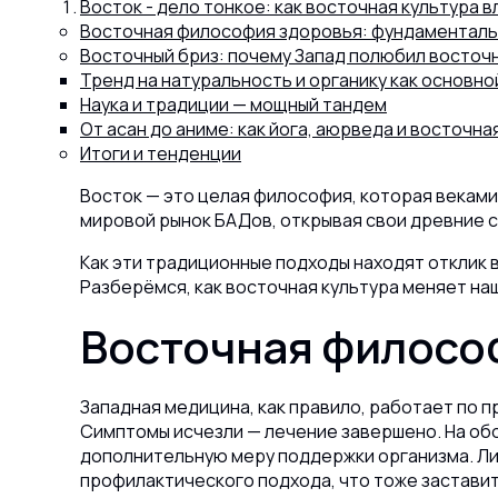
Восток - дело тонкое: как восточная культура 
Восточная философия здоровья: фундаментал
Капсул
Восточный бриз: почему Запад полюбил восточ
Тренд на натуральность и органику как основно
Наука и традиции — мощный тандем
Коллагена
От асан до аниме: как йога, аюрведа и восточн
Итоги и тенденции
Восток — это целая философия, которая веками
Протеина
мировой рынок БАДов, открывая свои древние с
Как эти традиционные подходы находят отклик 
Спортивного питания
Разберёмся, как восточная культура меняет на
Восточная филосо
Каталог
Западная медицина, как правило, работает по 
Симптомы исчезли — лечение завершено. На обо
дополнительную меру поддержки организма. Либ
Статьи
профилактического подхода, что тоже заставит 