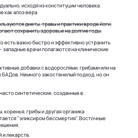
дуально, исходя из конституции человека.
е как алоэ вера.
льзуются диеты, травы и практики вроде йоги,
гают сохранить здоровье на долгие годы.
То есть важно быстро и эффективно устранить
 — западные врачи полагаются на клинические
тивные добавки с водорослями, грибами или на
х БАДов. Немного закостенелый подход, но он
 часто синтетические, созданные в
, коренья, грибы и другая органика
итается "эликсиром бессмертия". Восточные
решения.
 и лекарств.