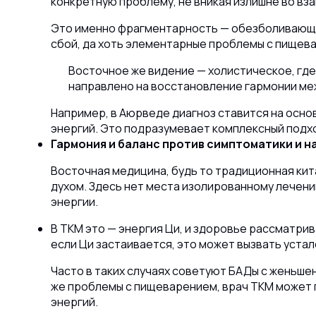
конкретную проблему, не вникая излишне во вза
Это именно фрагментарность — обезболивающее
сбой, да хоть элементарные проблемы с пищев
Восточное же видение — холистическое, гд
направлено на восстановление гармонии меж
Например, в Аюрведе диагноз ставится на основ
энергий. Это подразумевает комплексный подхо
Гармония и баланс против симптоматики и н
Восточная медицина, будь то традиционная кит
духом. Здесь нет места изолированному лечен
энергии.
В ТКМ это — энергия Ци,
и здоровье рассматрива
если Ци застаивается, это может вызвать устал
Часто в таких случаях советуют БАДы с женьше
же проблемы с пищеварением, врач ТКМ может п
энергий.