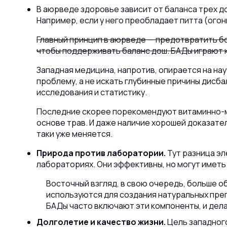
В аюрведе здоровье зависит от баланса трех до
Например, если у него преобладает питта (огон
Главный принцип в аюрведе — предотвратить бо
чтобы поддерживать баланс дош. БАДы играют к
Западная медицина, напротив, опирается на на
проблему, а не искать глубинные причины дисба
исследования и статистику.
Последние скорее порекомендуют витаминно-ми
основе трав. И даже наличие хорошей доказател
таки уже меняется.
Природа против лаборатории.
Тут разница эл
лабораториях. Они эффективны, но могут имет
Восточный взгляд, в свою очередь, больше об
используются для создания натуральных пре
БАДы часто включают эти компоненты, и дела
Долголетие и качество жизни.
Цель западного