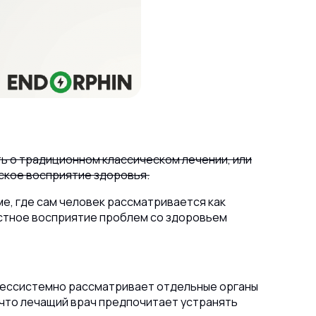
ть о традиционном классическом лечении, или
ское восприятие здоровья.
е, где сам человек рассматривается как
остное восприятие проблем со здоровьем
 бессистемно рассматривает отдельные органы
, что лечащий врач предпочитает устранять