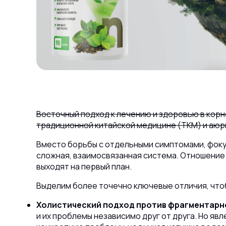
Восточный подход к лечению и здоровью в корне
традиционной китайской медицине (ТКМ) и аюр
Вместо борьбы с отдельными симптомами, фокус
сложная, взаимосвязанная система. Отношение
выходят на первый план.
Выделим более точечно ключевые отличия, что
Холистический подход против фрагментарн
и их проблемы независимо друг от друга. Но яв