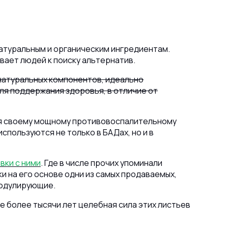
атуральным и органическим ингредиентам.
вает людей к поиску альтернатив.
 натуральных компонентов, идеально
ля поддержания здоровья, в отличие от
аря своему мощному противовоспалительному
спользуются не только в БАДах, но и в
вки с ними
. Где в числе прочих упоминали
 на его основе одни из самых продаваемых,
модулирующие.
же более тысячи лет целебная сила этих листьев