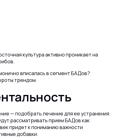
осточная культура активно проникает на
рибов.
рмонично вписалась в сегмент БАДов?
бороты трендом.
ентальность
ние — подобрать лечение для ее устранения.
будут рассматривать прием БАДов как
овек придет к пониманию важности
тивные добавки.