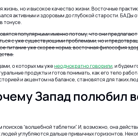
 жизнь, но и высокое качество жизни. Восточные практик
вался активным и здоровым до глубокой старости. БАДы о
в тонусе.
овятся популярными именно потому, что они предлагают н
ться с уже существующими проблемами, но и предотвраща
ьное питание уже скорее норма, восточная философия здо
дства.
ами, о которых мы уже
неоднократно говорили
, и будем
уральные продукты и готов понимать, как его тело работ
историей и акцентом на балансе, становятся для таких 
очему Запад полюбил 
 поисков “волшебной таблетки”. И, возможно, она дейст
ых людей углубляются дальше привычных горизонтов. Неко