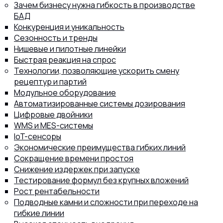
Зачем бизнесу нужна гибкость в производстве
БАД
Конкуренция и уникальность
Сезонность и тренды
Нишевые и пилотные линейки
8 (800) 302-77-51
ПЕРЕЗВОНИТЬ ВАМ?
Быстрая реакция на спрос
Технологии, позволяющие ускорить смену
рецептур и партий
Модульное оборудование
Автоматизированные системы дозирования
Цифровые двойники
WMS и MES-системы
IoT-сенсоры
Экономические преимущества гибких линий
Сокращение времени простоя
Снижение издержек при запуске
Тестирование формул без крупных вложений
Рост рентабельности
Подводные камни и сложности при переходе на
гибкие линии