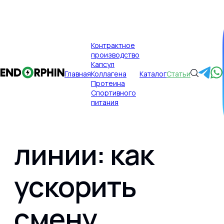
×
Контрактное
производство
Публикации
Главная
Капсул
Главная
Коллагена
Каталог
Статьи
Гибкие
Протеина
Спортивного
питания
производствен
линии: как
Главная
ускорить
Контрактное производство
смену