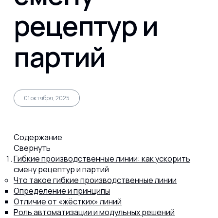
рецептур и
Капсул
партий
Коллагена
Протеина
01 октября, 2025
Спортивного питания
Содержание
Свернуть
Гибкие производственные линии: как ускорить
Каталог
смену рецептур и партий
Что такое гибкие производственные линии
Определение и принципы
Статьи
Отличие от «жёстких» линий
Роль автоматизации и модульных решений