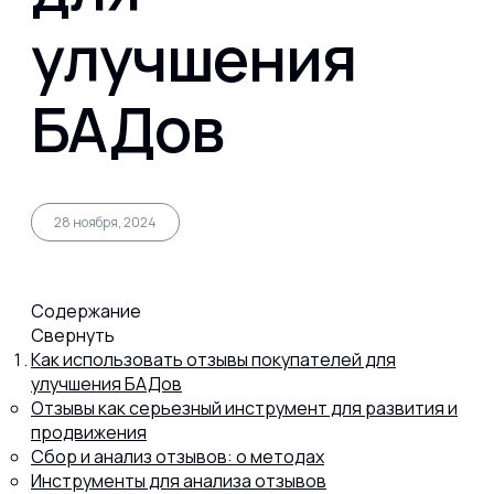
улучшения
Капсул
БАДов
Коллагена
Протеина
28 ноября, 2024
Спортивного питания
Содержание
Свернуть
Как использовать отзывы покупателей для
Каталог
улучшения БАДов
Отзывы как серьезный инструмент для развития и
продвижения
Статьи
Сбор и анализ отзывов: о методах
Инструменты для анализа отзывов