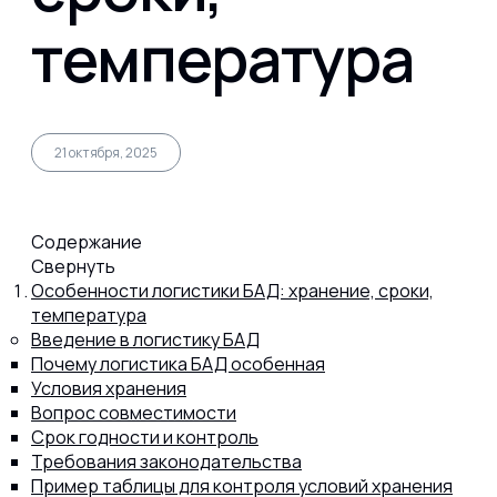
температура
Капсул
Коллагена
21 октября, 2025
Протеина
Содержание
Свернуть
Спортивного питания
Особенности логистики БАД: хранение, сроки,
температура
Введение в логистику БАД
Почему логистика БАД особенная
Каталог
Условия хранения
Вопрос совместимости
Срок годности и контроль
Статьи
Требования законодательства
Пример таблицы для контроля условий хранения