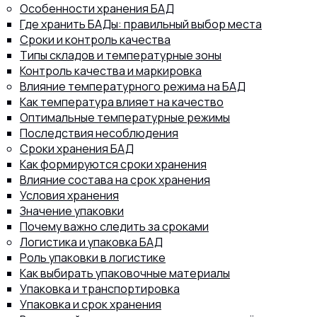
Особенности хранения БАД
Где хранить БАДы: правильный выбор места
Сроки и контроль качества
Типы складов и температурные зоны
Контроль качества и маркировка
8 (800) 302-77-51
ПЕРЕЗВОНИТЬ ВАМ?
Влияние температурного режима на БАД
Как температура влияет на качество
Оптимальные температурные режимы
Последствия несоблюдения
Сроки хранения БАД
Как формируются сроки хранения
Влияние состава на срок хранения
Условия хранения
Значение упаковки
Почему важно следить за сроками
Логистика и упаковка БАД
Роль упаковки в логистике
Как выбирать упаковочные материалы
Упаковка и транспортировка
Упаковка и срок хранения