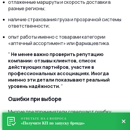
отлаженные маршруты и скорость доставки в
разные регионы;
наличие страхования груза и прозрачной системы
ответственности;
опыт работы именно с товарами категории
«аптечный ассортимент» или фармацевтика.
Не менее важно проверить репутацию
компании: отзывы клиентов, список
действующих партнёров, участие в
профессиональных ассоциациях. Иногда
именно эти детали показывают реальный
уровень надёжности.
Ошибки при выборе
Многие предприниматели совершают ошибку,
доверяясь низкой цене или обещаниям
ОТВЕТЬТЕ НА 4 ВОПРОСА
«Получите КП по запуску бренда»
«доставить быстрее всех». Но если у компании