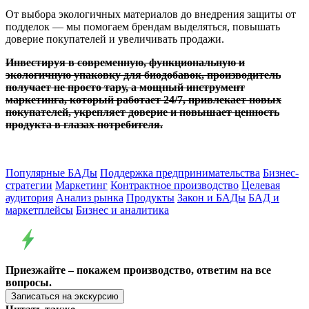
От выбора экологичных материалов до внедрения защиты от
подделок — мы помогаем брендам выделяться, повышать
доверие покупателей и увеличивать продажи.
Инвестируя в современную, функциональную и
экологичную упаковку для биодобавок, производитель
получает не просто тару, а мощный инструмент
маркетинга, который работает 24/7, привлекает новых
покупателей, укрепляет доверие и повышает ценность
продукта в глазах потребителя.
Популярные БАДы
Поддержка предпринимательства
Бизнес-
стратегии
Маркетинг
Контрактное производство
Целевая
аудитория
Анализ рынка
Продукты
Закон и БАДы
БАД и
маркетплейсы
Бизнес и аналитика
Приезжайте – покажем производство, ответим на все
вопросы.
Записаться на экскурсию