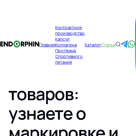
×
Контрактное
производство
Публикации
Главная
Капсул
Главная
Коллагена
Каталог
Статьи
Отменят ли
Протеина
Спортивного
питания
маркировку
товаров:
Главная
узнаете о
Контрактное производство
маркировке и