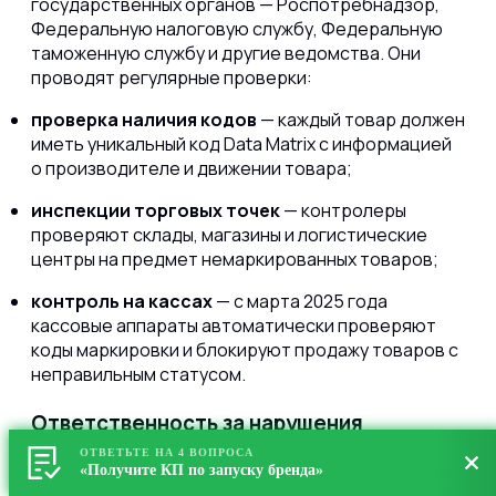
государственных органов — Роспотребнадзор,
Федеральную налоговую службу, Федеральную
таможенную службу и другие ведомства. Они
проводят регулярные проверки:
проверка наличия кодов
— каждый товар должен
иметь уникальный код Data Matrix с информацией
о производителе и движении товара;
инспекции торговых точек
— контролеры
проверяют склады, магазины и логистические
центры на предмет немаркированных товаров;
контроль на кассах
— с марта 2025 года
кассовые аппараты автоматически проверяют
коды маркировки и блокируют продажу товаров с
неправильным статусом.
Ответственность за нарушения
ОТВЕТЬТЕ НА 4 ВОПРОСА
Нарушение правил маркировки влечет серьезные
«Получите КП по запуску бренда»