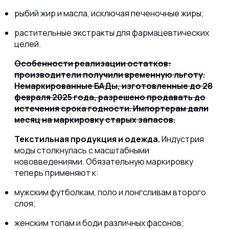
рыбий жир и масла, исключая печеночные жиры;
растительные экстракты для фармацевтических
целей.
Особенности реализации остатков:
производители получили временную льготу.
Немаркированные БАДы, изготовленные до 28
февраля 2025 года, разрешено продавать до
истечения срока годности. Импортерам дали
месяц на маркировку старых запасов.
Текстильная продукция и одежда.
Индустрия
моды столкнулась с масштабными
нововведениями. Обязательную маркировку
теперь применяют к:
мужским футболкам, поло и лонгсливам второго
слоя;
женским топам и боди различных фасонов;