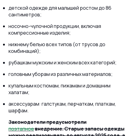
детской одежде для малышей ростом до 86
сантиметров;
носочно-чулочной продукции, включая
компрессионные изделия;
нижнему белью всех типов (от трусов до
комбинаций);
рубашкам мужским и женским всех категорий;
головным уборам из различных материалов;
купальным костюмам, пижамам и домашним
халатам;
аксессуарам: галстукам, перчаткам, платкам,
шарфам.
Законодатели предусмотрели
поэтапное
внедрение. Старые запасы одежды
можно реализовывать до августа 2025 года, а