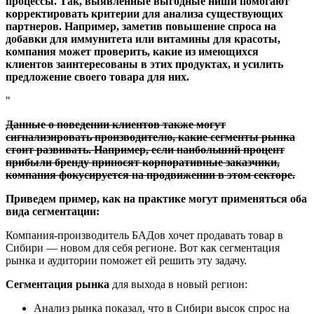
процессы. Так, выявленные выгодные ниши помогают
корректировать критерии для анализа существующих
партнеров. Например, заметив повышение спроса на
добавки для иммунитета или витамины для красоты,
компания может проверить, какие из имеющихся
клиентов заинтересованы в этих продуктах, и усилить
предложение своего товара для них.
Данные о поведении клиентов также могут
сигнализировать производителю, какие сегменты рынка
стоит развивать. Например, если наибольший процент
прибыли бренду приносят корпоративные заказчики,
компания фокусируется на продвижении в этом секторе.
Приведем пример, как на практике могут применяться оба
вида сегментации:
Компания-производитель БАДов хочет продавать товар в
Сибири — новом для себя регионе. Вот как сегментация
рынка и аудитории поможет ей решить эту задачу.
Сегментация рынка
для выхода в новый регион:
Анализ рынка показал, что в Сибири высок спрос на