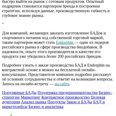
быстро выйти на рынок с готовым продуктом. Опытный
подрядчик становится партнером бренда в построении
стратегии, используя данные, производственную гибкость и
глубокое знание рынка.
Для компаний, желающих заказать изготовление БАДов и
спортивного питания под собственной торговой маркой,
таким партнером может стать
Endorphin
— один из лидеров
российского рынка в сфере производства биодобавок. В
надежности, опыте этого производителя и качестве его
продукта уже убедились более 200 российских брендов.
Подробнее узнать о заказе производства БАД в Endorphin на
контрактной основе в можно на бесплатной онлайн-
консультации. Представители компании подробно расскажут
об условиях сотрудничества и ответят на возникшие вопросы.
Запись на онлайн-встречу —
на сайте
.
Популярные БАДы
Поддержка предпринимательства
Бизнес-
стратегии
Маркетинг
Контрактное производство
Целевая
аудитория
Анализ рынка
Продукты
Закон и БАДы
БАД и
маркетплейсы
Бизнес и аналитика