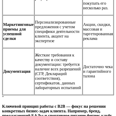
покупать его
несколько раз.
Персонализированные
Маркетинговые
Акции, скидки,
предложения с учетом
приемы для
массовая и
специфики деятельности
успешной
таргетированная
клиента, акцент на
сделки
реклама
экспертизе
Жесткие требования к
качеству и составу
документации: требуется
Достаточно чека
наличие всех разрешений
Документация
и гарантийного
(СГР, Деклараций
талона
соответствия),
сертификатов, данных
лабораторных испытаний
Ключевой принцип работы с B2B — фокус на решении
конкретных бизнес-задач клиента. Например, бренд,
предлагающий БАДы и спортивное питание фитнес-клубу,