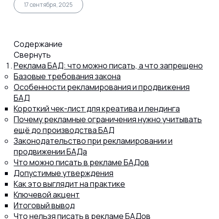
17 сентября, 2025
Капсул
Содержание
Коллагена
Свернуть
Реклама БАД: что можно писать, а что запрещено
Базовые требования закона
Особенности рекламирования и продвижения
Протеина
БАД
Короткий чек-лист для креатива и лендинга
Почему рекламные ограничения нужно учитывать
Спортивного питания
ещё до производства БАД
Законодательство при рекламировании и
продвижении БАДа
Каталог
Что можно писать в рекламе БАДов
Допустимые утверждения
Как это выглядит на практике
Ключевой акцент
Статьи
Итоговый вывод
Что нельзя писать в рекламе БАДов