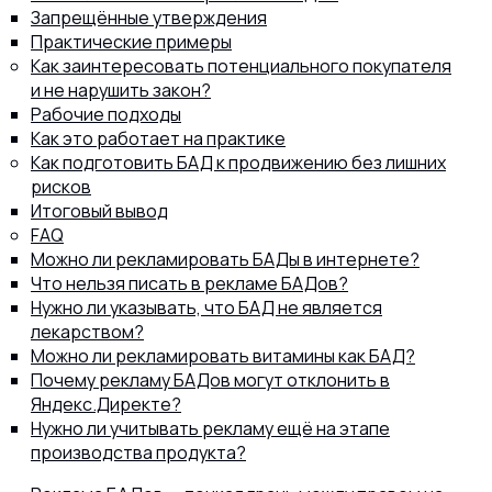
Запрещённые утверждения
Практические примеры
Как заинтересовать потенциального покупателя
и не нарушить закон?
Рабочие подходы
8 (800) 302-77-51
ПЕРЕЗВОНИТЬ ВАМ?
Как это работает на практике
Как подготовить БАД к продвижению без лишних
рисков
Итоговый вывод
FAQ
Можно ли рекламировать БАДы в интернете?
Что нельзя писать в рекламе БАДов?
Нужно ли указывать, что БАД не является
лекарством?
Можно ли рекламировать витамины как БАД?
Почему рекламу БАДов могут отклонить в
Яндекс.Директе?
Нужно ли учитывать рекламу ещё на этапе
производства продукта?