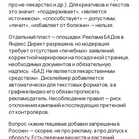
про не-лекарство и др.). Для креативов и текстов
это значит: «поддерживает», «является
источником», «способствует» — допустимы;
«лечит», «избавляет от болезни» — нельзя.
Отдельный пласт — площадки. Реклама БАДов в
Яндекс.Директ разрешена, но модерация
требует отсутствия «лечебных» заявлений,
корректной маркировки на посадочной странице,
необходимых документов и обязательную
надпись: «БАД. Не является лекарственным
средством». Дисклеймер добавляется
автоматически для текстовых форматов, а в
графике/видео его обязан прописать
рекламодатель. Несоблюдение правил — риск
отклонения кампаний и последующих претензий
от контролёров.
Вопрос «какие пищевые добавки запрещены в
России» — скорее, не про рекламу, а про допуск к
обороту. Есть перечни веществ и растений,