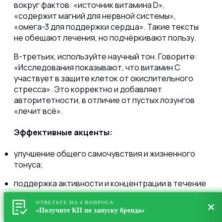
вокруг фактов: «источник витамина D»,
«содержит магний для нервной системы»,
«омега-3 для поддержки сердца». Такие тексты
не обещают лечения, но подчёркивают пользу.
В-третьих, используйте научный тон. Говорите:
«Исследования показывают, что витамин С
участвует в защите клеток от окислительного
стресса». Это корректно и добавляет
авторитетности, в отличие от пустых лозунгов
«лечит всё».
Эффективные акценты:
улучшение общего самочувствия и жизненного
тонуса;
поддержка активности и концентрации в течение
дня;
ОТВЕТЬТЕ НА 4 ВОПРОСА
«Получите КП по запуску бренда»
содействие нормальной работе