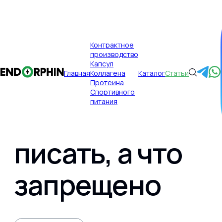
×
Контрактное
производство
Публикации
Главная
Капсул
Главная
Коллагена
Каталог
Статьи
Реклама БАД:
Протеина
Спортивного
питания
что можно
писать, а что
Главная
запрещено
Контрактное производство