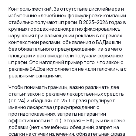
Контроль жёсткий. За отсутствие дисклеймера и
избыточные «лечебные» формулировки компании
стабильно получают штрафы. В 2023–2024 годах в
крупных городах неоднократно фиксировались
нарушения при размещении рекламы в сервисах
контекстной рекламы: объявления о БАДах шли
без обязательного предупреждения, из-за чего
площадки и рекламодатели получали серьёзные
штрафы. Это наглядный пример того, что закон о
рекламе БАДов исполняется не «для галочки», а с
реальными санкциями.
Чтобы понимать границы, важно различать две
статьи: закон о рекламе лекарственных средств
(ст. 24) и «бадная» ст. 25. Первая регулирует
именно лекарства (предупреждения о
противопоказаниях, запреты на гарантии
эффективности и т. п.), вторая — БАДы и пищевые
добавки (нет «лечебных» обещаний, запрет на
ссылки на случаи излечения, обязательная фраза