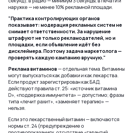
секунд), в радио — минимум 3 секунды, в печати и
наружке — не менее 10% рекламной площади.
Практика контролирующих органов
показывает: модерация рекламных систем не
снимает ответственности. За нарушение
штрафуют не только рекламодателей, но и
площадки, если объявление идёт без
дисклеймера. Поэтому задача маркетолога —
проверять каждую кампанию вручную.
Реклама витаминов
— отдельная тема. Витамины
могут выпускаться как добавки и как лекарства.
Если продукт зарегистрирован как БАД,
действуют правила ст. 25: «источник витамина
D», «поддержка иммунитета» — допустимо; фразы
типа «лечит рахит», «заменяет терапию» —
нельзя.
Если это лекарственный витамин — включаются
нормы ст. 24 (предупреждение о
противопоказаниях, отсутствие «гарантий