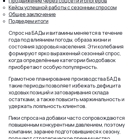
Продвижение через соцсети и блогеров
Кейсы успешной работы с сезонным спросом
Общее заключение
Подведем итоги
Спрос на БАДы и витамины меняется в течение
года под влиянием погоды, образа жизни и
состояния здоровья населения. Эти колебания
формируют ярко выраженный сезонный спрос,
когда определённые категории биодобавок
приобретают особую популярность.
Грамотное планирование производства БАД в
такие периоды позволяет избежать дефицита
ходовых позиций и затоваривания склада
остатками, а также повысить маржинальность и
удержать лояльность клиентов.
Пики спроса на добавки часто сопровождаются
повышенным конкурентным давлением, поэтому
компании, заранее подготовившиеся к сезону,
получают стратегическое преимущество.