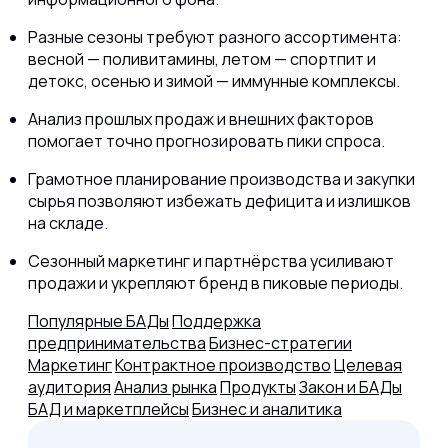
Разные сезоны требуют разного ассортимента:
весной — поливитамины, летом — спортпит и
детокс, осенью и зимой — иммунные комплексы.
Анализ прошлых продаж и внешних факторов
помогает точно прогнозировать пики спроса.
Грамотное планирование производства и закупки
сырья позволяют избежать дефицита и излишков
на складе.
Сезонный маркетинг и партнёрства усиливают
продажи и укрепляют бренд в пиковые периоды.
Популярные БАДы
Поддержка
предпринимательства
Бизнес-стратегии
Маркетинг
Контрактное производство
Целевая
аудитория
Анализ рынка
Продукты
Закон и БАДы
БАД и маркетплейсы
Бизнес и аналитика