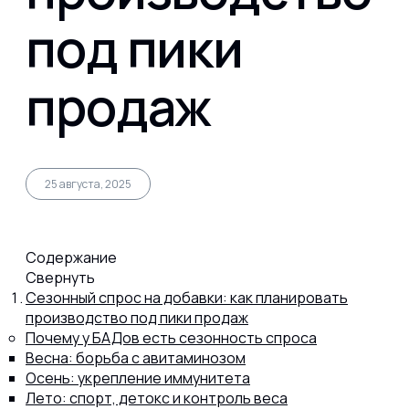
под пики
Капсул
продаж
Коллагена
Протеина
25 августа, 2025
Спортивного питания
Содержание
Свернуть
Сезонный спрос на добавки: как планировать
Каталог
производство под пики продаж
Почему у БАДов есть сезонность спроса
Весна: борьба с авитаминозом
Статьи
Осень: укрепление иммунитета
Лето: спорт, детокс и контроль веса