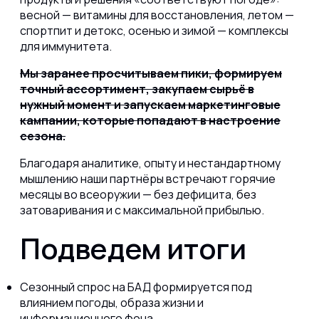
весной — витамины для восстановления, летом —
спортпит и детокс, осенью и зимой — комплексы
для иммунитета.
Мы заранее просчитываем пики, формируем
точный ассортимент, закупаем сырьё в
нужный момент и запускаем маркетинговые
кампании, которые попадают в настроение
сезона.
Благодаря аналитике, опыту и нестандартному
мышлению наши партнёры встречают горячие
месяцы во всеоружии — без дефицита, без
затоваривания и с максимальной прибылью.
Подведем итоги
Сезонный спрос на БАД формируется под
влиянием погоды, образа жизни и
информационного фона.