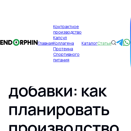
×
Контрактное
производство
Публикации
Главная
Капсул
Главная
Коллагена
Каталог
Статьи
Сезонный
Протеина
Спортивного
питания
спрос на
добавки: как
Главная
планировать
Контрактное производство
производство