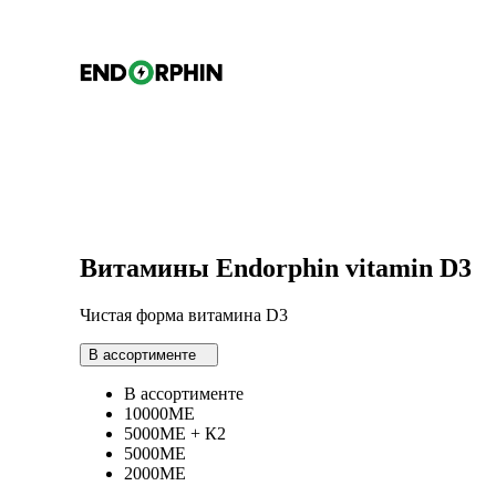
×
Endorphin
Каталог
Витамины и минералы
Витамины E
Главная
Витамины Endorphin vitamin D3
Контрактное производство
Чистая форма витамина D3
В ассортименте
Капсул
В ассортименте
10000МЕ
5000МЕ + К2
Коллагена
5000МЕ
2000МЕ