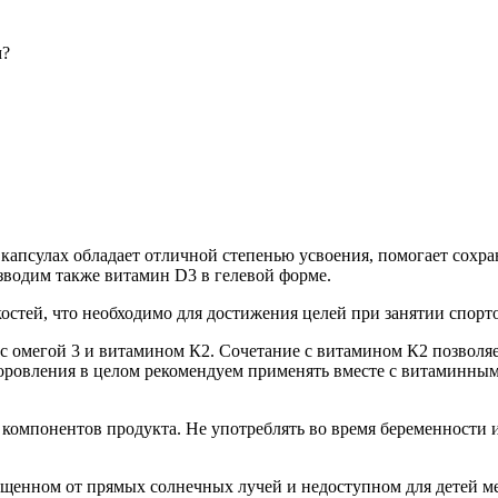
м?
апсулах обладает отличной степенью усвоения, помогает сохран
зводим также витамин D3 в гелевой форме.
стей, что необходимо для достижения целей при занятии спорт
 с омегой 3 и витамином К2. Сочетание с витамином К2 позволяе
оровления в целом рекомендуем применять вместе с витаминным
омпонентов продукта. Не употреблять во время беременности и 
8 (800) 302-77-51
перезвонить вам?
ищенном от прямых солнечных лучей и недоступном для детей ме