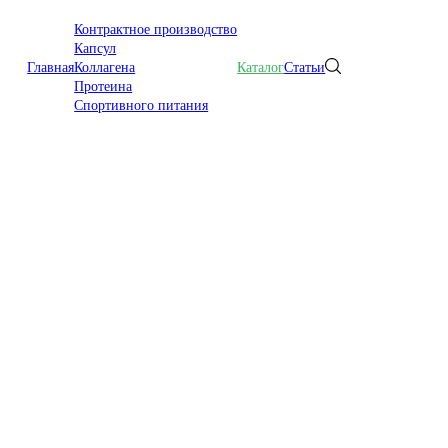
Контрактное производство
Капсул
ndorphin vitamin D3
Главная
Коллагена
Каталог
Статьи
Протеина
Спортивного питания