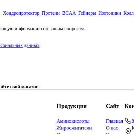
Хондропротектор
Протеин
BCAA
Гейнеры
Изотоники
Колл
ающую информацию по вашим вопросам.
рсональных данных
ойте свой магазин
Продукция
Сайт
Ко
Аминокислоты
Главная
8
Жиросжигатели
О нас
К