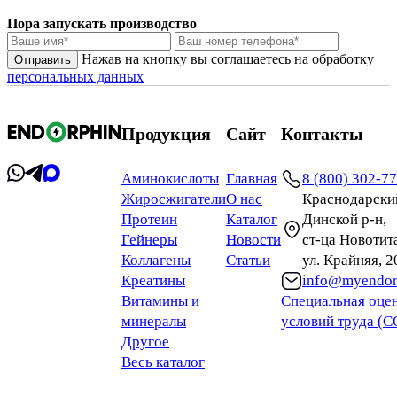
Пора запускать производство
Нажав на кнопку вы соглашаетесь на обработку
персональных данных
Продукция
Сайт
Контакты
Аминокислоты
Главная
8 (800) 302-7
Жиросжигатели
О нас
Краснодарский
Протеин
Каталог
Динской р-н,
Гейнеры
Новости
ст‑ца Новотит
Коллагены
Статьи
ул. Крайняя, 
Креатины
info@myendor
Витамины и
Специальная оце
минералы
условий труда (
Другое
Весь каталог