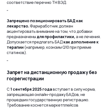
соответствие перечню ТН ВЭД.
Запрещено позиционировать БАД как
лекарство.
Фармработник должен
акцентировать внимание на том, что добавки
предназначены
для профилактики,
а не лечения.
Допускается предлагать БАД
как дополнение к
терапии
(например, коэнзим Q10 при приеме
статинов).
Запрет на дистанционную продажу без
госрегистрации
С
1 сентября 2025 года
вступает в силу норма,
запрещающая онлайн-продажу БАДов, не
прошедших государственную регистрацию.
Требование коснется маркетплейсов