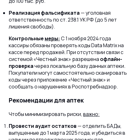
до 100 тыс. руб.
Реализация фальсификата
— уголовная
ответственность по ст. 238.1 УК РФ (до 5 лет
лишения свободы).
Контрольные
меры:
С 1 ноября 2024 года
кассиры обязаны проверять коды Data Matrix на
кассе перед продажей. При отсутствии связи с
системой «Честный знак» разрешена
офлайн-
проверка
через локальную базу данных аптеки.
Покупатели могут самостоятельно сканировать
коды через приложение «Честный знак» и
сообщать о нарушениях в Роспотребнадзор.
Рекомендации для аптек
Чтобы минимизировать риски,
важно:
Провести аудит остатков
— отделить БАДы,
выпущенные до 1 марта 2025 года, и убедиться в
наличии подтверждающих документов.