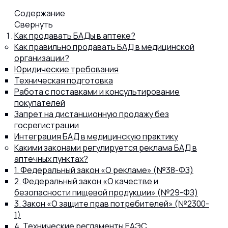
Содержание
Капсул
Свернуть
Как продавать БАДы в аптеке?
Как правильно продавать БАД в медицинской
Коллагена
организации?
Юридические требования
Техническая подготовка
Работа с поставками и консультирование
Протеина
покупателей
Запрет на дистанционную продажу без
госрегистрации
Спортивного питания
Интеграция БАД в медицинскую практику
Какими законами регулируется реклама БАД в
аптечных пунктах?
Каталог
1. Федеральный закон «О рекламе» (№38-ФЗ)
2. Федеральный закон «О качестве и
безопасности пищевой продукции» (№29-ФЗ)
3. Закон «О защите прав потребителей» (№2300-
Статьи
1)
4. Технические регламенты ЕАЭС