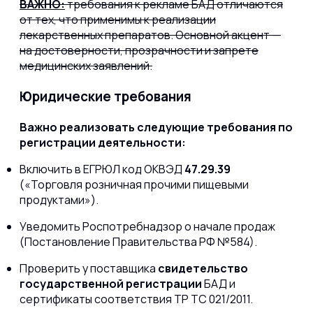
ВАЖНО:
требования к рекламе БАД отличаются
от тех, что применимы к реализации
лекарственных препаратов. Основной акцент —
на достоверности, прозрачности и запрете
медицинских заявлений.
Юридические требования
Важно реализовать следующие требования по
регистрации деятельности:
Включить в ЕГРЮЛ код ОКВЭД
47.29.39
(«Торговля розничная прочими пищевыми
продуктами»).
Уведомить Роспотребнадзор о начале продаж
(Постановление Правительства РФ №584).
Проверить у поставщика
свидетельство
государственной регистрации
БАД и
сертификаты соответствия ТР ТС 021/2011.