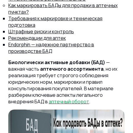
Как маркировать БАДы для продажи в аптечных
пунктах?
Требования к маркировке и техническая
подготовка
Штрафные риски и контроль
8 (800) 302-77-51
ПЕРЕЗВОНИТЬ ВАМ?
Рекомендации для аптек
Endorphin — надежное партнерство в
производстве БАД
Биологически активные добавки (БАД)
—
важная часть
аптечного ассортимента
, но их
реализация требует строгого соблюдения
юридических норм, маркировки и правил
консультирования покупателей. В материале
разберем ключевые аспекты легального
внедрения БАД в
аптечный оборот
.